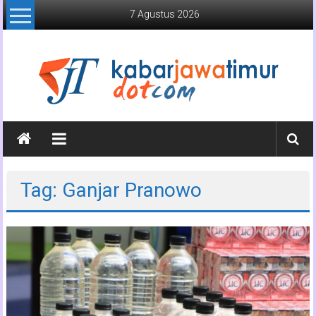
Lompat
7 Agustus 2026
ke
konten
Kabar
Jawa
Timur
Tag: Ganjar Pranowo
Media
Online
Jawa
Timur