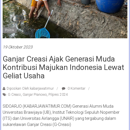
Politik
19 Oktober 2023
Ganjar Creasi Ajak Generasi Muda
Kontribusi Majukan Indonesia Lewat
Geliat Usaha
Diposkan Oleh:kabarjawatimur
0 Komentar
G Creasi
,
Ganjar Pranowo
,
Pilpres 2024
SIDOARJO (KABARJAWATIMUR.COM) Generasi Alumni Muda
Universitas Brawijaya (UB), Institut Teknologi Sepuluh Nopember
(ITS) dan Universitas Airlangga (UNAIR) yang tergabung dalam
sukarelawan Ganjar Creasi (G-Creasi)