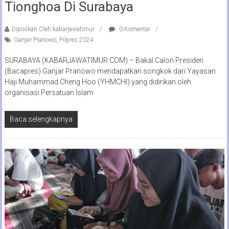
Tionghoa Di Surabaya
Diposkan Oleh:kabarjawatimur
0 Komentar
Ganjar Pranowo
,
Pilpres 2024
SURABAYA (KABARJAWATIMUR.COM) – Bakal Calon Presiden
(Bacapres) Ganjar Pranowo mendapatkan songkok dari Yayasan
Haji Muhammad Cheng Hoo (YHMCHI) yang didirikan oleh
organisasi Persatuan Islam
Baca selengkapnya