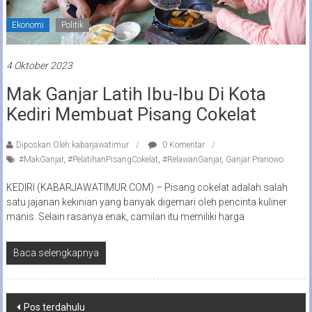
Ekonomi
Politik
4 Oktober 2023
Mak Ganjar Latih Ibu-Ibu Di Kota
Kediri Membuat Pisang Cokelat
Diposkan Oleh:kabarjawatimur
0 Komentar
#MakGanjar
,
#PelatihanPisangCokelat
,
#RelawanGanjar
,
Ganjar Pranowo
KEDIRI (KABARJAWATIMUR.COM) – Pisang cokelat adalah salah
satu jajanan kekinian yang banyak digemari oleh pencinta kuliner
manis. Selain rasanya enak, camilan itu memiliki harga
Baca selengkapnya
Navigasi
Pos terdahulu