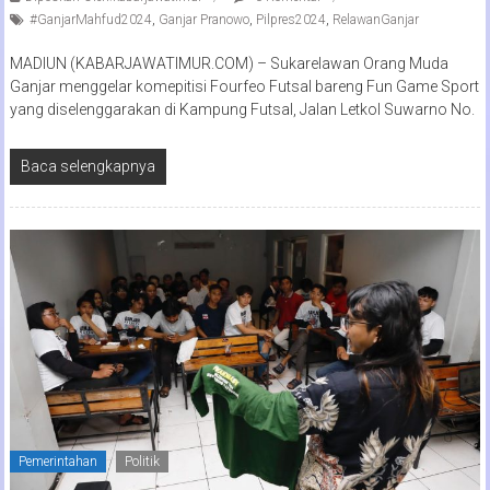
#GanjarMahfud2024
,
Ganjar Pranowo
,
Pilpres2024
,
RelawanGanjar
MADIUN (KABARJAWATIMUR.COM) – Sukarelawan Orang Muda
Ganjar menggelar komepitisi Fourfeo Futsal bareng Fun Game Sport
yang diselenggarakan di Kampung Futsal, Jalan Letkol Suwarno No.
Baca selengkapnya
Pemerintahan
Politik