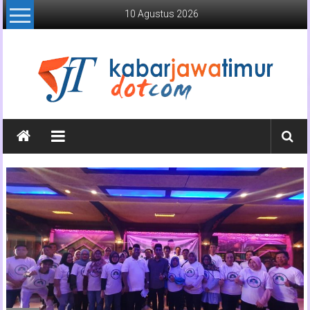
Lompat
10 Agustus 2026
ke
konten
Kabar
Jawa
Timur
Media
Online
Jawa
Timur