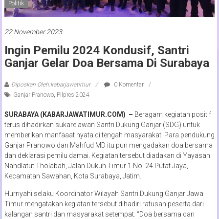
Politik
22 November 2023
Ingin Pemilu 2024 Kondusif, Santri
Ganjar Gelar Doa Bersama Di Surabaya
Diposkan Oleh:kabarjawatimur
0 Komentar
Ganjar Pranowo
,
Pilpres 2024
SURABAYA (KABARJAWATIMUR.COM) –
Beragam kegiatan positif
terus dihadirkan sukarelawan Santri Dukung Ganjar (SDG) untuk
memberikan manfaaat nyata di tengah masyarakat. Para pendukung
Ganjar Pranowo dan Mahfud MD itu pun mengadakan doa bersama
dan deklarasi pemilu damai. Kegiatan tersebut diadakan di Yayasan
Nahdlatut Tholabah, Jalan Dukuh Timur 1 No. 24 Putat Jaya,
Kecamatan Sawahan, Kota Surabaya, Jatim.
Hurriyahi selaku Koordinator Wilayah Santri Dukung Ganjar Jawa
Timur mengatakan kegiatan tersebut dihadiri ratusan peserta dari
kalangan santri dan masyarakat setempat. “Doa bersama dan