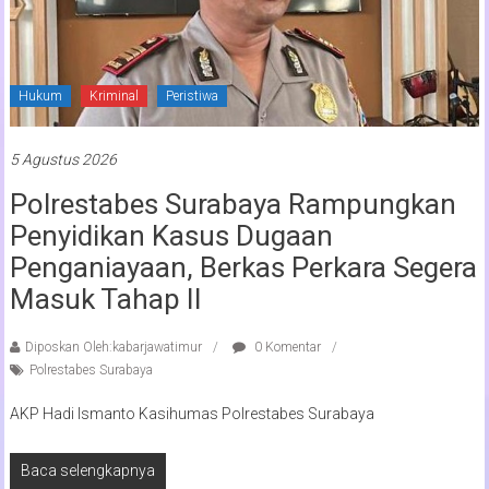
Hukum
Kriminal
Peristiwa
5 Agustus 2026
Polrestabes Surabaya Rampungkan
Penyidikan Kasus Dugaan
Penganiayaan, Berkas Perkara Segera
Masuk Tahap II
Diposkan Oleh:kabarjawatimur
0 Komentar
Polrestabes Surabaya
AKP Hadi Ismanto Kasihumas Polrestabes Surabaya
Baca selengkapnya