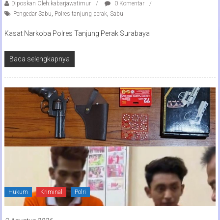
Diposkan Oleh:kabarjawatimur
0 Komentar
Pengedar Sabu
,
Polres tanjung perak
,
Sabu
Kasat Narkoba Polres Tanjung Perak Surabaya
Baca selengkapnya
Hukum
Kriminal
Polri