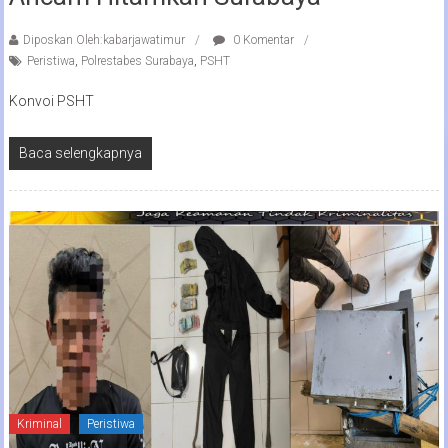
Diposkan Oleh:kabarjawatimur
0 Komentar
Peristiwa
,
Polrestabes Surabaya
,
PSHT
Konvoi PSHT
Baca selengkapnya
Kriminal
Peristiwa