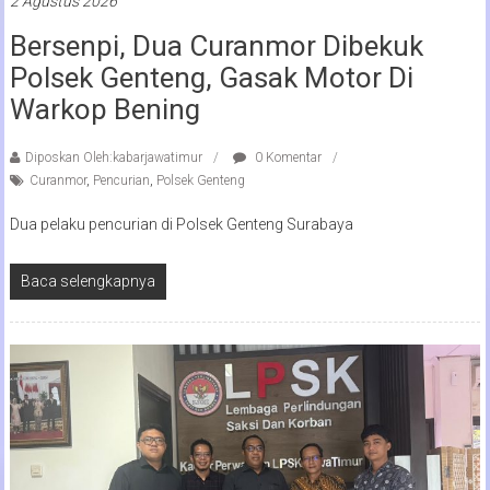
2 Agustus 2026
Bersenpi, Dua Curanmor Dibekuk
Polsek Genteng, Gasak Motor Di
Warkop Bening
Diposkan Oleh:kabarjawatimur
0 Komentar
Curanmor
,
Pencurian
,
Polsek Genteng
Dua pelaku pencurian di Polsek Genteng Surabaya
Baca selengkapnya