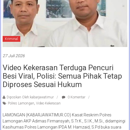
Kriminal
27 Juli 2026
Video Kekerasan Terduga Pencuri
Besi Viral, Polisi: Semua Pihak Tetap
Diproses Sesuai Hukum
Diposkan Oleh:kabarjawatimur
0 Komentar
Polres Lamongan
,
Video Kekerasan
LAMONGAN (KABARJAWATIMUR.CO) Kasat Reskrim Polres
Lamongan AKP Adimas Firmansyah, S.Tr.K., S.I.K., M.Si., didampingi
Kasihumas Polres Lamongan IPDA M. Hamzaid, S.Pd buka suara