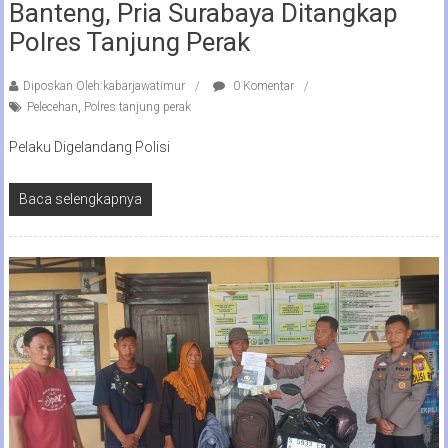
Banteng, Pria Surabaya Ditangkap
Polres Tanjung Perak
Diposkan Oleh:kabarjawatimur
0 Komentar
Pelecehan
,
Polres tanjung perak
Pelaku Digelandang Polisi
Baca selengkapnya