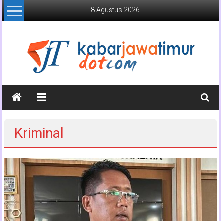
Lompat
8 Agustus 2026
ke
konten
Kabar
Jawa
Timur
Kriminal
Media
Online
Jawa
Timur