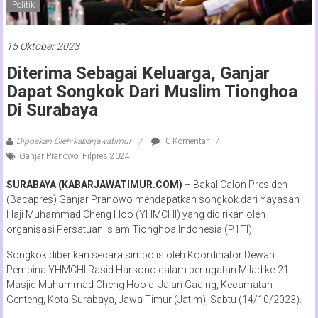
Politik
15 Oktober 2023
Diterima Sebagai Keluarga, Ganjar
Dapat Songkok Dari Muslim Tionghoa
Di Surabaya
Diposkan Oleh:kabarjawatimur
0 Komentar
Ganjar Pranowo
,
Pilpres 2024
SURABAYA (KABARJAWATIMUR.COM)
– Bakal Calon Presiden
(Bacapres) Ganjar Pranowo mendapatkan songkok dari Yayasan
Haji Muhammad Cheng Hoo (YHMCHI) yang didirikan oleh
organisasi Persatuan Islam Tionghoa Indonesia (P1TI).
Songkok diberikan secara simbolis oleh Koordinator Dewan
Pembina YHMCHI Rasid Harsono dalam peringatan Milad ke-21
Masjid Muhammad Cheng Hoo di Jalan Gading, Kecamatan
Genteng, Kota Surabaya, Jawa Timur (Jatim), Sabtu (14/10/2023).