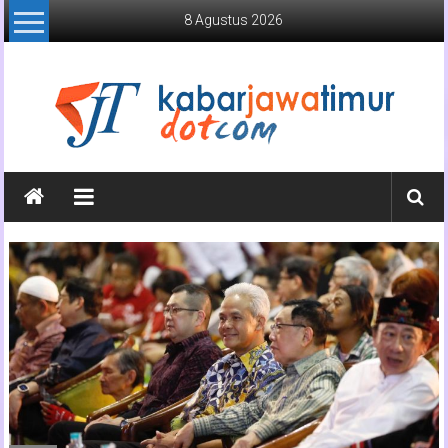
Lompat
8 Agustus 2026
ke
konten
Kabar
Jawa
Timur
Media
Online
Jawa
Timur