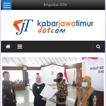
Lompat
8 Agustus 2026
ke
konten
Kabar
Jawa
Timur
Media
Online
Jawa
Timur