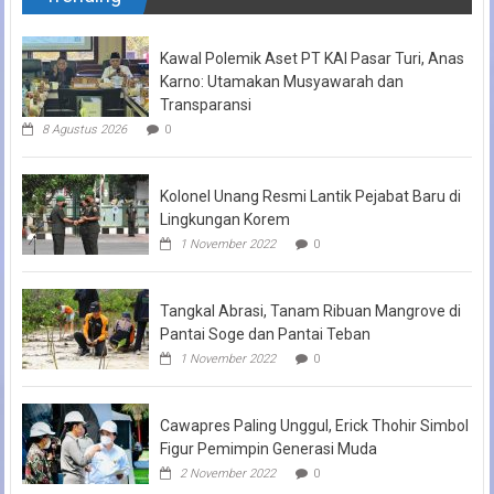
Kawal Polemik Aset PT KAI Pasar Turi, Anas
Karno: Utamakan Musyawarah dan
Transparansi
8 Agustus 2026
0
Kolonel Unang Resmi Lantik Pejabat Baru di
Lingkungan Korem
1 November 2022
0
Tangkal Abrasi, Tanam Ribuan Mangrove di
Pantai Soge dan Pantai Teban
1 November 2022
0
Cawapres Paling Unggul, Erick Thohir Simbol
Figur Pemimpin Generasi Muda
2 November 2022
0