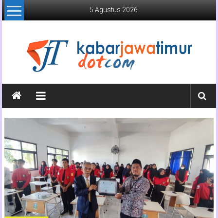
Lompat
5 Agustus 2026
ke
konten
Kabar
Jawa
Timur
Media
Online
Jawa
Timur