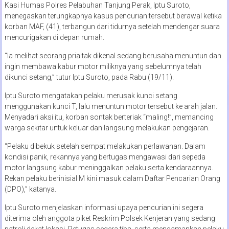
Kasi Humas Polres Pelabuhan Tanjung Perak, Iptu Suroto,
menegaskan terungkapnya kasus pencurian tersebut berawal ketika
korban MAF, (41), terbangun dari tidurnya setelah mendengar suara
mencurigakan di depan rumah.
“Ia melihat seorang pria tak dikenal sedang berusaha menuntun dan
ingin membawa kabur motor miliknya yang sebelumnya telah
dikunci setang,” tutur Iptu Suroto, pada Rabu (19/11).
Iptu Suroto mengatakan pelaku merusak kunci setang
menggunakan kunci T, lalu menuntun motor tersebut ke arah jalan.
Menyadari aksi itu, korban sontak berteriak “maling!”, memancing
warga sekitar untuk keluar dan langsung melakukan pengejaran.
“Pelaku dibekuk setelah sempat melakukan perlawanan. Dalam
kondisi panik, rekannya yang bertugas mengawasi dari sepeda
motor langsung kabur meninggalkan pelaku serta kendaraannya.
Rekan pelaku berinisial M kini masuk dalam Daftar Pencarian Orang
(DPO),” katanya.
Iptu Suroto menjelaskan informasi upaya pencurian ini segera
diterima oleh anggota piket Reskrim Polsek Kenjeran yang sedang
patroli dekat lokasi. Petugas segera tiba, serta mengamankan pelaku