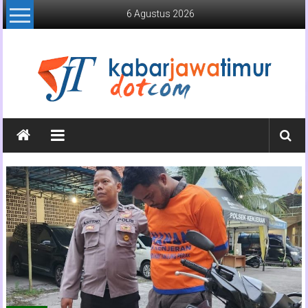
Lompat
6 Agustus 2026
ke
konten
Kabar
Jawa
Timur
Media
Online
Jawa
Timur