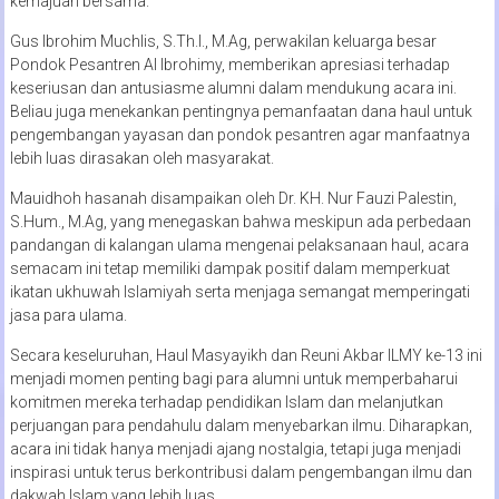
kemajuan bersama.
Gus Ibrohim Muchlis, S.Th.I., M.Ag, perwakilan keluarga besar
Pondok Pesantren Al Ibrohimy, memberikan apresiasi terhadap
keseriusan dan antusiasme alumni dalam mendukung acara ini.
Beliau juga menekankan pentingnya pemanfaatan dana haul untuk
pengembangan yayasan dan pondok pesantren agar manfaatnya
lebih luas dirasakan oleh masyarakat.
Mauidhoh hasanah disampaikan oleh Dr. KH. Nur Fauzi Palestin,
S.Hum., M.Ag, yang menegaskan bahwa meskipun ada perbedaan
pandangan di kalangan ulama mengenai pelaksanaan haul, acara
semacam ini tetap memiliki dampak positif dalam memperkuat
ikatan ukhuwah Islamiyah serta menjaga semangat memperingati
jasa para ulama.
Secara keseluruhan, Haul Masyayikh dan Reuni Akbar ILMY ke-13 ini
menjadi momen penting bagi para alumni untuk memperbaharui
komitmen mereka terhadap pendidikan Islam dan melanjutkan
perjuangan para pendahulu dalam menyebarkan ilmu. Diharapkan,
acara ini tidak hanya menjadi ajang nostalgia, tetapi juga menjadi
inspirasi untuk terus berkontribusi dalam pengembangan ilmu dan
dakwah Islam yang lebih luas.