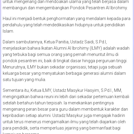
untuk mengenang dan mendoakan ulama yang telah berjasa dalam
membangun dan mengembangkan Pondok Pesantren Al Ibrohimy.
Haul ini menjadi bentuk penghormatan yang mendalam kepada para
pendahulu yang telah mendedikasikan hidupnya untuk pendidikan
Islam.
Dalam sambutannya, Ketua Panitia, Ustadz Saidi, S.Pd.I,
menjelaskan bahwa Ikatan Alumni Al Ibrohimy (ILMY) adalah wadah
yang terbuka bagi semua orang yang pernah menuntut ilmu di
pondok pesantren ini, baik di tingkat dasar hingga perguruan tinggi.
Menurutnya, ILMY bukan sekadar organisasi, tetapi juga sebuah
keluarga besar yang menyatukan berbagai generasi alumni dalam
satu tujuan yang mulia.
Sementara itu, Ketua ILMY, Ustadz Masykur Hasyim, S.Pd.I., MM,
mengingatkan bahwa reuni ini lebih dari sekadar pertemuan kembali
setelah bertahun-tahun terpisah. Ia menekankan pentingnya
mengenang peran besar para guru dalam membentuk karakter dan
kepribadian setiap alumni. Ustadz Masykur juga mengajak hadirin
untuk terus menerus mengamalkan ilmu yang telah diajarkan oleh
para pendidik, serta memperluas jejaring yang bermanfaat bagi