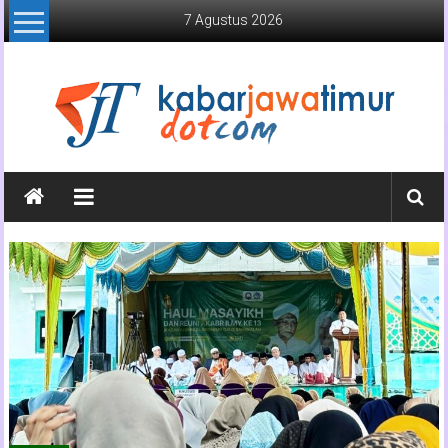
Lompat
7 Agustus 2026
ke
konten
Kabar
Jawa
Timur
Media
Online
Jawa
Timur