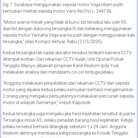
Gg. 1 Surabaya menggunakan sepeda motor Vega hitam putih
kemudian melihat sepeda motor Vario No.Pol L- 2447-BL.
“Motor warna merah yang tidak di kunci stir tersebut lalu oleh RS
diambil dengan didorong tersangka IS dari belakang menggunakan
sepeda motor Yamaha Vega warna putih dengan menggunakan kaki
tersangka,” jelas Kompol Akhyar, Rabu (21/5/2025).
Kedua tersangka tak sadar jika aksi tersebut terekam kamera CCTV
ditempat korban. Dari rekaman CCTV itulah, Unit Opsnal Polsek
Tenggilis Mejoyo dibawah pimpinan Kanit Reskrim Ipda Yudi
melakukan analisa dan mendalami ciri-ciri terduga pelaku.
“Anggota melakukan penyelidikan dari rekaman CCTV dan sepeda
motor yang dipakai kedua pelaku kemudian berhasil mengamankan
2 orang yang mengakui perbuatannya melakukan pencurian sepeda
motor di wilayah Semampir,” imbuh Kapolsek.
Kedua tersangka juga mengaku jika hasil kejahatan tersebut di jual ke
Tersangka inisial AS, selaku penadah barang hasil kejahatan. Ketiga
pelaku tersebut berhasil ditangkap sebelum 1 x 24 Jam. Anggota
Reskrim akhirnya membawa ketiga tersangka ke Polsek Tenggilis