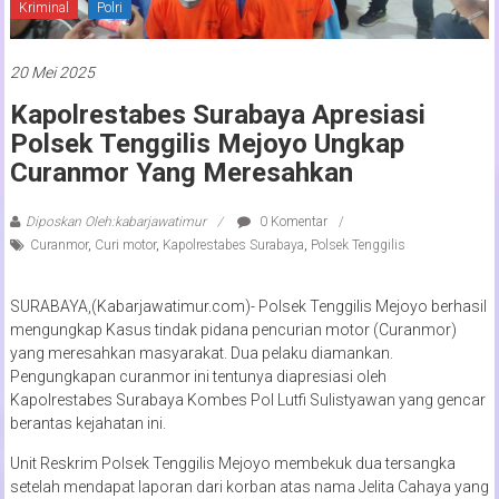
Kriminal
Polri
20 Mei 2025
Kapolrestabes Surabaya Apresiasi
Polsek Tenggilis Mejoyo Ungkap
Curanmor Yang Meresahkan
Diposkan Oleh:kabarjawatimur
0 Komentar
Curanmor
,
Curi motor
,
Kapolrestabes Surabaya
,
Polsek Tenggilis
SURABAYA,(Kabarjawatimur.com)- Polsek Tenggilis Mejoyo berhasil
mengungkap Kasus tindak pidana pencurian motor (Curanmor)
yang meresahkan masyarakat. Dua pelaku diamankan.
Pengungkapan curanmor ini tentunya diapresiasi oleh
Kapolrestabes Surabaya Kombes Pol Lutfi Sulistyawan yang gencar
berantas kejahatan ini.
Unit Reskrim Polsek Tenggilis Mejoyo membekuk dua tersangka
setelah mendapat laporan dari korban atas nama Jelita Cahaya yang