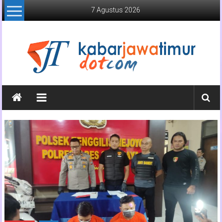
Lompat
7 Agustus 2026
ke
konten
Kabar
Jawa
Timur
Media
Online
Jawa
Timur