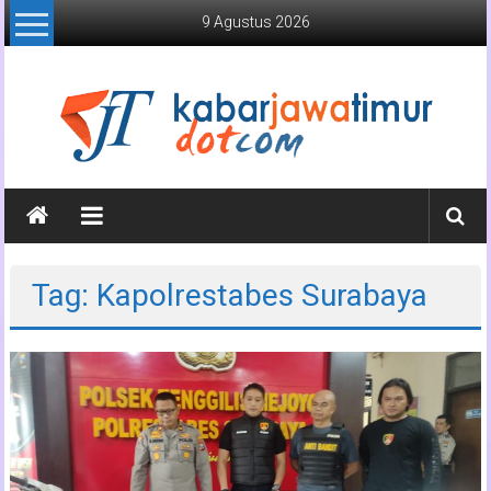
Lompat
9 Agustus 2026
ke
konten
Kabar
Jawa
Timur
Tag: Kapolrestabes Surabaya
Media
Online
Jawa
Timur