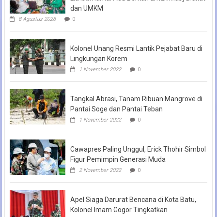
dan UMKM
8 Agustus 2026
0
Kolonel Unang Resmi Lantik Pejabat Baru di
Lingkungan Korem
1 November 2022
0
Tangkal Abrasi, Tanam Ribuan Mangrove di
Pantai Soge dan Pantai Teban
1 November 2022
0
Cawapres Paling Unggul, Erick Thohir Simbol
Figur Pemimpin Generasi Muda
2 November 2022
0
Apel Siaga Darurat Bencana di Kota Batu,
Kolonel Imam Gogor Tingkatkan