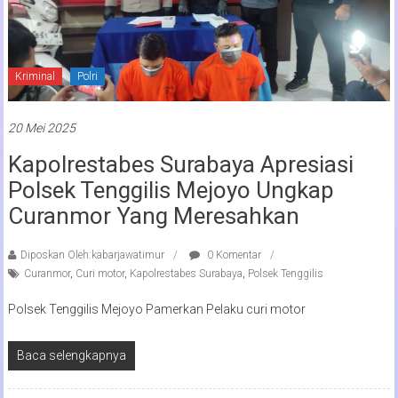
Kriminal
Polri
20 Mei 2025
Kapolrestabes Surabaya Apresiasi
Polsek Tenggilis Mejoyo Ungkap
Curanmor Yang Meresahkan
Diposkan Oleh:kabarjawatimur
0 Komentar
Curanmor
,
Curi motor
,
Kapolrestabes Surabaya
,
Polsek Tenggilis
Polsek Tenggilis Mejoyo Pamerkan Pelaku curi motor
Baca selengkapnya