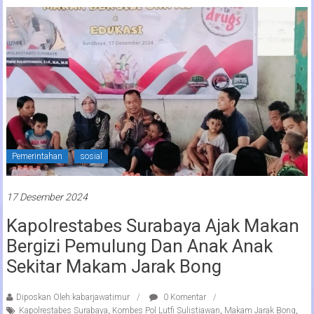
Pemerintahan
sosial
17 Desember 2024
Kapolrestabes Surabaya Ajak Makan
Bergizi Pemulung Dan Anak Anak
Sekitar Makam Jarak Bong
Diposkan Oleh:kabarjawatimur
0 Komentar
Kapolrestabes Surabaya
,
Kombes Pol Lutfi Sulistiawan
,
Makam Jarak Bong
,