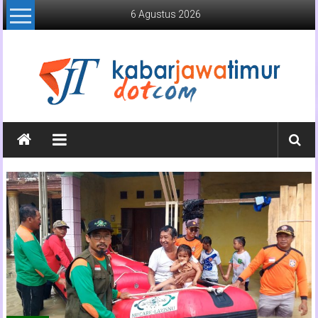
Lompat
6 Agustus 2026
ke
konten
Kabar
Jawa
Timur
Media
Online
Jawa
Timur