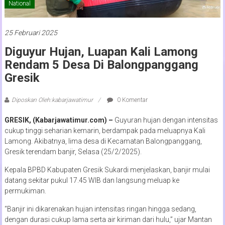
National
25 Februari 2025
Diguyur Hujan, Luapan Kali Lamong
Rendam 5 Desa Di Balongpanggang
Gresik
Diposkan Oleh:kabarjawatimur
0 Komentar
GRESIK, (Kabarjawatimur.com) –
Guyuran hujan dengan intensitas
cukup tinggi seharian kemarin, berdampak pada meluapnya Kali
Lamong. Akibatnya, lima desa di Kecamatan Balongpanggang,
Gresik terendam banjir, Selasa (25/2/2025).
Kepala BPBD Kabupaten Gresik Sukardi menjelaskan, banjir mulai
datang sekitar pukul 17.45 WIB dan langsung meluap ke
permukiman.
“Banjir ini dikarenakan hujan intensitas ringan hingga sedang,
dengan durasi cukup lama serta air kiriman dari hulu,” ujar Mantan