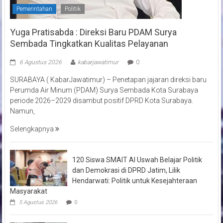
Pemerintahan
Politik
Yuga Pratisabda : Direksi Baru PDAM Surya
Sembada Tingkatkan Kualitas Pelayanan
6 Agustus 2026
kabarjawatimur
0
SURABAYA ( KabarJawatimur) – Penetapan jajaran direksi baru
Perumda Air Minum (PDAM) Surya Sembada Kota Surabaya
periode 2026–2029 disambut positif DPRD Kota Surabaya.
Namun,
Selengkapnya
120 Siswa SMAIT Al Uswah Belajar Politik
dan Demokrasi di DPRD Jatim, Lilik
Hendarwati: Politik untuk Kesejahteraan
Masyarakat
5 Agustus 2026
0