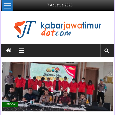
Lompat
7 Agustus 2026
ke
konten
Kabar
Jawa
Timur
Media
Online
Jawa
Timur
National