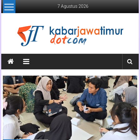
Lompat
7 Agustus 2026
ke
konten
Kabar
Jawa
Timur
Media
Online
Jawa
Timur