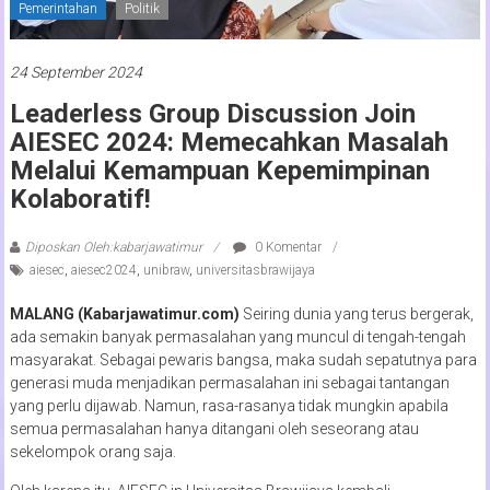
Pemerintahan
Politik
24 September 2024
Leaderless Group Discussion Join
AIESEC 2024: Memecahkan Masalah
Melalui Kemampuan Kepemimpinan
Kolaboratif!
Diposkan Oleh:kabarjawatimur
0 Komentar
aiesec
,
aiesec2024
,
unibraw
,
universitasbrawijaya
MALANG (Kabarjawatimur.com)
Seiring dunia yang terus bergerak,
ada semakin banyak permasalahan yang muncul di tengah-tengah
masyarakat. Sebagai pewaris bangsa, maka sudah sepatutnya para
generasi muda menjadikan permasalahan ini sebagai tantangan
yang perlu dijawab. Namun, rasa-rasanya tidak mungkin apabila
semua permasalahan hanya ditangani oleh seseorang atau
sekelompok orang saja.