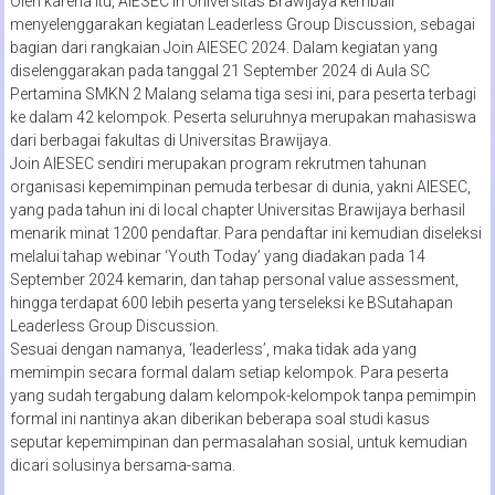
Oleh karena itu, AIESEC in Universitas Brawijaya kembali
menyelenggarakan kegiatan Leaderless Group Discussion, sebagai
bagian dari rangkaian Join AIESEC 2024. Dalam kegiatan yang
diselenggarakan pada tanggal 21 September 2024 di Aula SC
Pertamina SMKN 2 Malang selama tiga sesi ini, para peserta terbagi
ke dalam 42 kelompok. Peserta seluruhnya merupakan mahasiswa
dari berbagai fakultas di Universitas Brawijaya.
Join AIESEC sendiri merupakan program rekrutmen tahunan
organisasi kepemimpinan pemuda terbesar di dunia, yakni AIESEC,
yang pada tahun ini di local chapter Universitas Brawijaya berhasil
menarik minat 1200 pendaftar. Para pendaftar ini kemudian diseleksi
melalui tahap webinar ‘Youth Today’ yang diadakan pada 14
September 2024 kemarin, dan tahap personal value assessment,
hingga terdapat 600 lebih peserta yang terseleksi ke BSutahapan
Leaderless Group Discussion.
Sesuai dengan namanya, ‘leaderless’, maka tidak ada yang
memimpin secara formal dalam setiap kelompok. Para peserta
yang sudah tergabung dalam kelompok-kelompok tanpa pemimpin
formal ini nantinya akan diberikan beberapa soal studi kasus
seputar kepemimpinan dan permasalahan sosial, untuk kemudian
dicari solusinya bersama-sama.