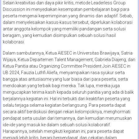
Selain kreativitas dan daya pikir kritis, metode Leaderless Group
Discussion ini menyediakan kesempatan pembelajaran bagi para
peserta mengenai kepemimpinan yang dinamis dan adaptif. Sebab,
dalam menyelesaikan kasus-kasus tersebut, diperlukan kolaborasi
antar anggota kelompok yang memiliki pandangan serta solusi
beragam, yang kemudian disimpulkan sebuah solusi hasil
kolaborasi.
Dalam sambutannya, Ketua AIESEC in Universitas Brawijaya, Satria
Wijaya, Ketua Departemen Talent Management, Gabriela Diajeng, dan
Ketua Panitia atau Organizing Committee President Join AIESEC in
UB 2024, Fauzia Luthfi Aliefa, menyampaikan rasa syukur serta
bangga atas antusiasme yang luar biasa dari para peserta, serta
mendoakan yang terbaik bagi mereka. Tak lupa, mereka juga
mengucapkan terima kasih kepada seluruh panitia yang ada di balik
berjalannya kegiatan ini. Hal ini terbukti dari keaktifan peserta yang
selalu terjaga selama kegiatan berlangsung. Para peserta dapat
secara aktif berdiskusi dengan rekan kelompoknya, menghormati
pendapat serta usulan dari temannya, dan kemudian merumuskan
ide-ide yang masuk ke dalam sebuah solusi kolaboratif.
Harapannya, setelah mengikuti kegiatan ini, para peserta dapat
menjadi lebih kritis, berani berpendapat, dan cekatan dalam