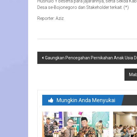
Husnulo Y beserta para jajarannya, serta Sekda Kab
Desa se-Bojonegoro dan Stakeholder terkait. (*)
Reporter: Aziz.
Navigasi
Gaungkan Pencegahan Pernikahan Anak Usia Di
pos
Mab
Mungkin Anda Menyukai