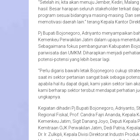
“Setelah ini, kita akan menuju Jember, Kediri, M
hasil. Besar harapan seluruh stakeholder terkait 
program sesuai bidangnya masing-masing. Dan sem
memotivasi daerah lain.” terang Kepala Kantor Direkt
Pj Bupati Bojonegoro, Adriyanto menyampaikan ba
Kemenkeu Perwakilan Jatim dalam upaya menentuka
Sebagaimana fokus pembangunan Kabupaten Bojone
pariwisata dan UMKM. Diharapkan menjadi perhatia
potensi-potensi yang lebih besar lagi.
“Perlu digaris bawahi letak Bojonegoro cukup strat
saat ini sektor pertanian sangat baik sebagai poten
apabila hal itu dapat digali, kami yakin sektor lain 
kami berharap sektor tersbut mendapat perhatian j
ungkapnya.
Kegiatan dihadiri Pj Bupati Bojonegoro, Adriyanto
Regional Fiskal, Prof. Candra Fajri Ananda, Kepala 
Kemenkeu Jatim, Sigit Danang Joyo, Deputi Kepala P
Kemitraan OJK Perwakilan Jatim, Dedi Patria, Kepala
Dr. Ir. Zulkipli, Kepala Divisi Direktorat Industri Pro