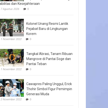
abilitas dan Kesejahteraan
7 Agustus 2026
0
Kolonel Unang Resmi Lantik
Pejabat Baru di Lingkungan
Korem
1 November 2022
0
Tangkal Abrasi, Tanam Ribuan
Mangrove di Pantai Soge dan
Pantai Teban
1 November 2022
0
Cawapres Paling Unggul, Erick
Thohir Simbol Figur Pemimpin
Generasi Muda
2 November 2022
0