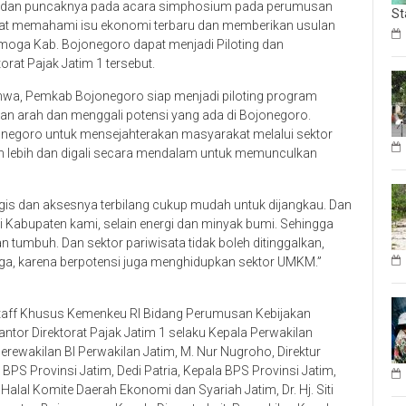
alang dan puncaknya pada acara simphosium pada perumusan
St
dapat memahami isu ekonomi terbaru dan memberikan usulan
oga Kab. Bojonegoro dapat menjadi Piloting dan
orat Pajak Jatim 1 tersebut.
hwa, Pemkab Bojonegoro siap menjadi piloting program
n arah dan menggali potensi yang ada di Bojonegoro.
goro untuk mensejahterakan masyarakat melalui sektor
n lebih dan digali secara mendalam untuk memunculkan
egis dan aksesnya terbilang cukup mudah untuk dijangkau. Dan
si Kabupaten kami, selain energi dan minyak bumi. Sehingga
akan tumbuh. Dan sektor pariwisata tidak boleh ditinggalkan,
uga, karena berpotensi juga menghidupkan sektor UMKM.”
, Staff Khusus Kemenkeu RI Bidang Perumusan Kebijakan
Kantor Direktorat Pajak Jatim 1 selaku Kepala Perwakilan
erewakilan BI Perwakilan Jatim, M. Nur Nugroho, Direktur
 BPS Provinsi Jatim, Dedi Patria, Kepala BPS Provinsi Jatim,
duk Halal Komite Daerah Ekonomi dan Syariah Jatim, Dr. Hj. Siti