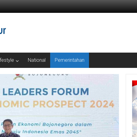
ifestyle
National
Pemerintahan