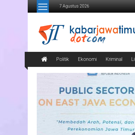
Lompat
7 Agustus 2026
ke
konten
Kabar
Jawa
Timur
Media
Politik
Ekonomi
Kriminal
L
Online
Jawa
Timur