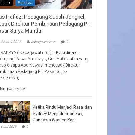
Kuliner
Peristiwa
us Hafidz: Pedagang Sudah Jengkel,
esak Direktur Pembinaan Pedagang PT
asar Surya Mundur
26 Juli 2026
kabarjawatimur
0
RABAYA ( Kabarjawatimur) – Koordinator
dagang Pasar Surabaya, Gus Hafidz atau yang
rab disapa Abu Nawas, mendesak Direktur
mbinaan Pedagang PT Pasar Surya
erseroda),
lengkapnya
Ketika Rindu Menjadi Rasa, dan
Sydney Menjadi Indonesia,
Pandawa Warung Kopi
6 Juli 2026
0