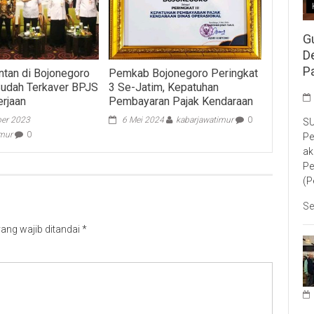
G
D
P
ntan di Bojonegoro
Pemkab Bojonegoro Peringkat
Sudah Terkaver BPJS
3 Se-Jatim, Kepatuhan
rjaan
Pembayaran Pajak Kendaraan
er 2023
6 Mei 2024
kabarjawatimur
0
SU
imur
0
Pe
ak
Pe
(P
Se
ang wajib ditandai
*