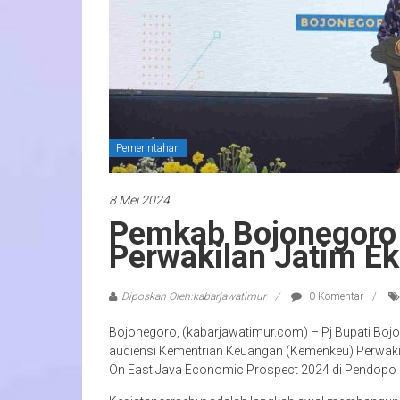
Pemerintahan
8 Mei 2024
Pemkab Bojonegoro
Perwakilan Jatim Ek
Diposkan Oleh:kabarjawatimur
0 Komentar
Bojonegoro, (kabarjawatimur.com) – Pj Bupati Boj
audiensi Kementrian Keuangan (Kemenkeu) Perwaki
On East Java Economic Prospect 2024 di Pendopo