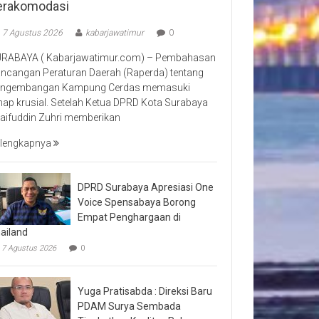
erakomodasi
7 Agustus 2026
kabarjawatimur
0
RABAYA ( Kabarjawatimur.com) – Pembahasan
ncangan Peraturan Daerah (Raperda) tentang
ngembangan Kampung Cerdas memasuki
hap krusial. Setelah Ketua DPRD Kota Surabaya
aifuddin Zuhri memberikan
lengkapnya
DPRD Surabaya Apresiasi One
Voice Spensabaya Borong
Empat Penghargaan di
ailand
7 Agustus 2026
0
Yuga Pratisabda : Direksi Baru
PDAM Surya Sembada