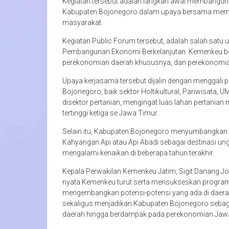
Kegiatan tersebut adalah langkah awal membangun 
Kabupaten Bojonegoro dalam upaya bersama mem
masyarakat.
Kegiatan Public Forum tersebut, adalah salah satu
Pembangunan Ekonomi Berkelanjutan. Kemenkeu b
perekonomian daerah khususnya, dan perekonomi
Upaya kerjasama tersebut dijalin dengan menggali p
Bojonegoro, baik sektor Holtikultural, Pariwisata, 
disektor pertanian, mengingat luas lahan pertanian 
tertinggi ketiga se Jawa Timur.
Selain itu, Kabupaten Bojonegoro menyumbangkan 
Kahyangan Api atau Api Abadi sebagai destinasi 
mengalami kenaikan di beberapa tahun terakhir.
Kepala Perwakilan Kemenkeu Jatim, Sigit Danang J
nyata Kemenkeu turut serta mensukseskan progra
mengembangkan potensi-potensi yang ada di daerah.
sekaligus menjadikan Kabupaten Bojonegoro sebag
daerah hingga berdampak pada perekonomian Jawa 