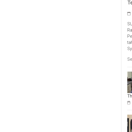
T
SU
Ra
Pe
ta
Sy
Se
Th