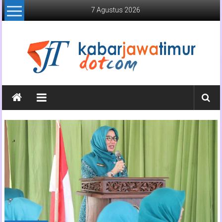
Lompat
7 Agustus 2026
ke
konten
Kabar
Jawa
Timur
Media
Online
Jawa
Timur