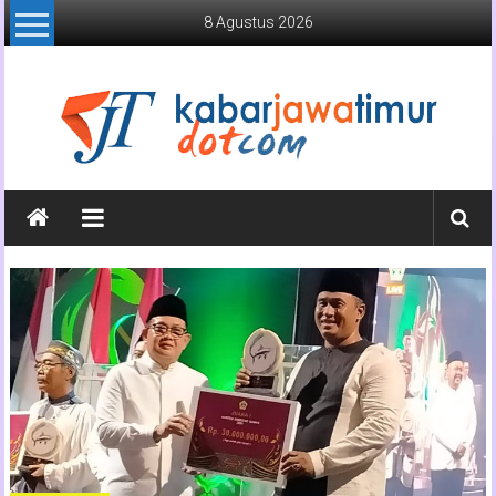
Lompat
8 Agustus 2026
ke
konten
Kabar
Jawa
Timur
Media
Online
Jawa
Timur