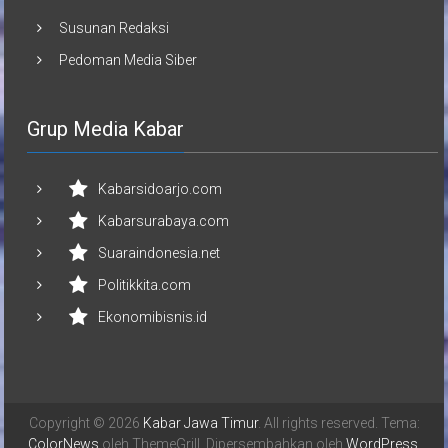
Susunan Redaksi
Pedoman Media Siber
Grup Media Kabar
Kabarsidoarjo.com
Kabarsurabaya.com
Suaraindonesia.net
Politikkita.com
Ekonomibisnis.id
Copyright © 2026
Kabar Jawa Timur
. All rights reserved. Tema:
ColorNews
oleh ThemeGrill. Dipersembahkan oleh
WordPress
.