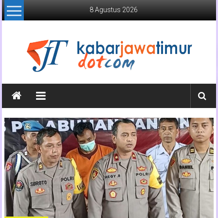
Lompat
8 Agustus 2026
ke
konten
Kabar
Jawa
Timur
Media
Online
Jawa
Timur