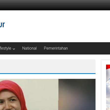
ifestyle
National
Pemerintahan