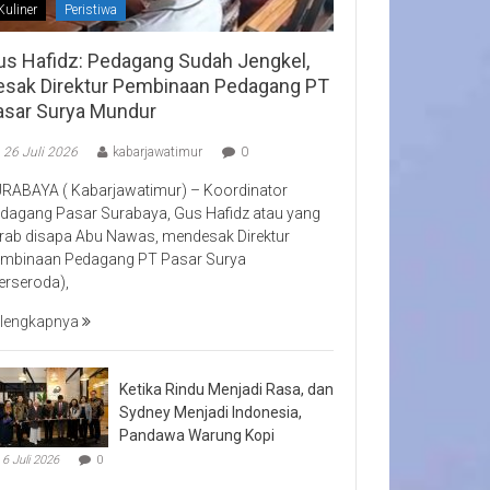
Kuliner
Peristiwa
us Hafidz: Pedagang Sudah Jengkel,
esak Direktur Pembinaan Pedagang PT
asar Surya Mundur
26 Juli 2026
kabarjawatimur
0
RABAYA ( Kabarjawatimur) – Koordinator
dagang Pasar Surabaya, Gus Hafidz atau yang
rab disapa Abu Nawas, mendesak Direktur
mbinaan Pedagang PT Pasar Surya
erseroda),
lengkapnya
Ketika Rindu Menjadi Rasa, dan
Sydney Menjadi Indonesia,
Pandawa Warung Kopi
6 Juli 2026
0