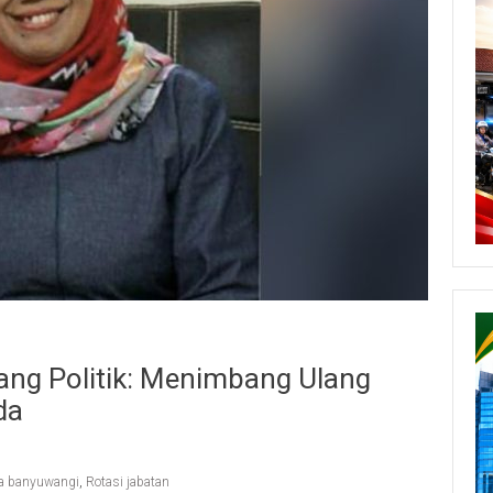
ang Politik: Menimbang Ulang
da
da banyuwangi
,
Rotasi jabatan