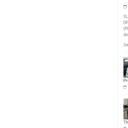
SU
DP
(P
di
Se
Pr
Th