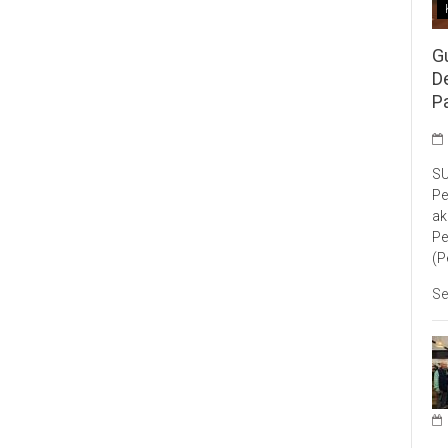
G
D
P
SU
Pe
ak
Pe
(P
Se