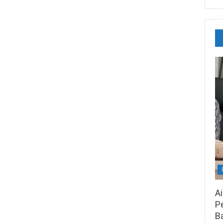
A
Pe
B