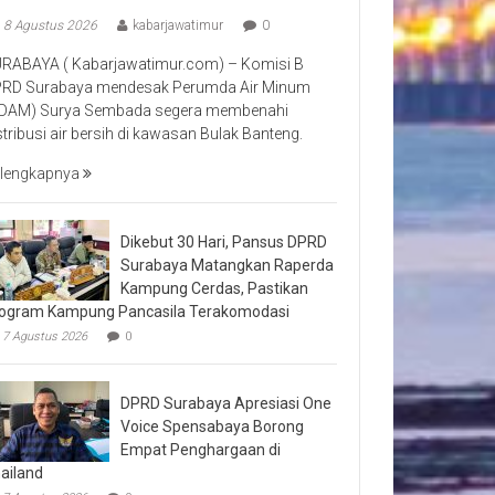
8 Agustus 2026
kabarjawatimur
0
RABAYA ( Kabarjawatimur.com) – Komisi B
RD Surabaya mendesak Perumda Air Minum
DAM) Surya Sembada segera membenahi
stribusi air bersih di kawasan Bulak Banteng.
lengkapnya
Dikebut 30 Hari, Pansus DPRD
Surabaya Matangkan Raperda
Kampung Cerdas, Pastikan
ogram Kampung Pancasila Terakomodasi
7 Agustus 2026
0
DPRD Surabaya Apresiasi One
Voice Spensabaya Borong
Empat Penghargaan di
ailand