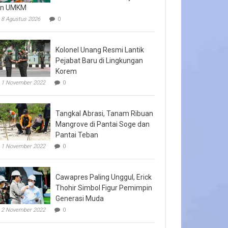
an UMKM
8 Agustus 2026
0
Kolonel Unang Resmi Lantik
Pejabat Baru di Lingkungan
Korem
1 November 2022
0
Tangkal Abrasi, Tanam Ribuan
Mangrove di Pantai Soge dan
Pantai Teban
1 November 2022
0
Cawapres Paling Unggul, Erick
Thohir Simbol Figur Pemimpin
Generasi Muda
2 November 2022
0