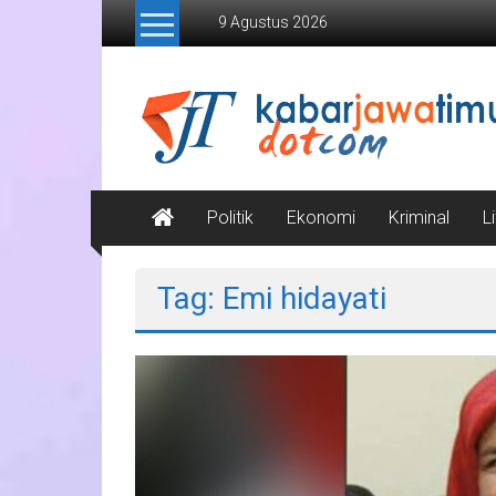
Lompat
9 Agustus 2026
ke
konten
Kabar
Jawa
Timur
Media
Politik
Ekonomi
Kriminal
L
Online
Jawa
Tag: Emi hidayati
Timur