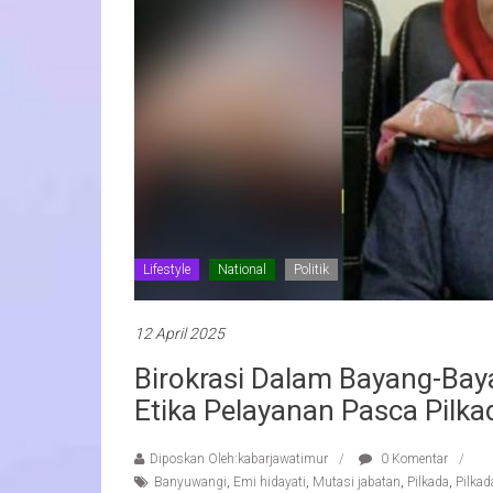
Lifestyle
National
Politik
12 April 2025
Birokrasi Dalam Bayang-Bay
Etika Pelayanan Pasca Pilka
Diposkan Oleh:kabarjawatimur
0 Komentar
Banyuwangi
,
Emi hidayati
,
Mutasi jabatan
,
Pilkada
,
Pilka