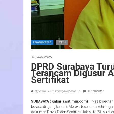
Pemerintahan
Politik
10 Juni 2026
DPRD Surabaya Turu
Terancam Digusur A
Sertifikat
Diposkan Oleh:kabarjawatimur
0 Komentar
SURABAYA ( Kabarjawatimur.com)
– Nasib sekitar
berada di ujung tanduk. Mereka terancam kehilangan
dokumen Petok D dan Sertifikat Hak Milik (SHM) di 