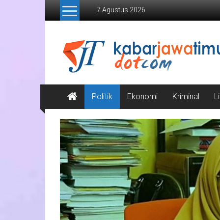
Lompat
7 Agustus 2026
ke
konten
Kabar
Jawa
Timur
Media
Politik
Ekonomi
Kriminal
L
Online
Jawa
Timur