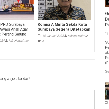
G
D
DPRD Surabaya
Komisi A Minta Sekda Kota
P
 Awasi Anak Agar
Surabaya Segera Ditetapkan
at Perang Sarung
10 Januari 2023
kabarjawatimur
2024
kabarjawatimur
0
SU
Pe
ak
Pe
(P
Se
ang wajib ditandai
*