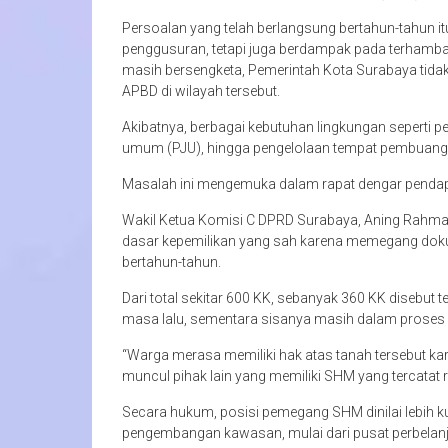
Persoalan yang telah berlangsung bertahun-tahun 
penggusuran, tetapi juga berdampak pada terhamba
masih bersengketa, Pemerintah Kota Surabaya tid
APBD di wilayah tersebut.
Akibatnya, berbagai kebutuhan lingkungan seperti pe
umum (PJU), hingga pengelolaan tempat pembuang
Masalah ini mengemuka dalam rapat dengar pendap
Wakil Ketua Komisi C DPRD Surabaya, Aning Rahma
dasar kepemilikan yang sah karena memegang doku
bertahun-tahun.
Dari total sekitar 600 KK, sebanyak 360 KK disebut
masa lalu, sementara sisanya masih dalam proses 
“Warga merasa memiliki hak atas tanah tersebut 
muncul pihak lain yang memiliki SHM yang tercatat 
Secara hukum, posisi pemegang SHM dinilai lebih kuat
pengembangan kawasan, mulai dari pusat perbelanj