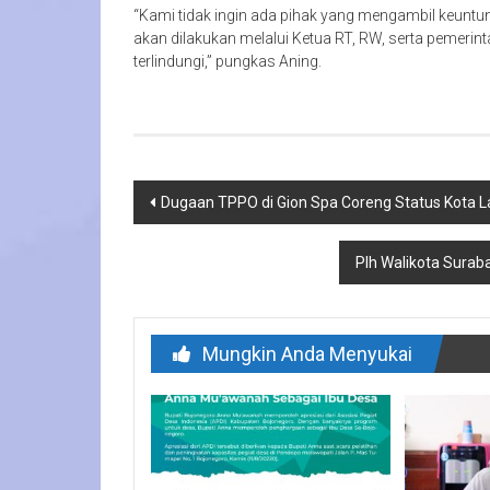
“Kami tidak ingin ada pihak yang mengambil keuntu
akan dilakukan melalui Ketua RT, RW, serta pemeri
terlindungi,” pungkas Aning.
Navigasi
Dugaan TPPO di Gion Spa Coreng Status Kota L
pos
Plh Walikota Surab
Mungkin Anda Menyukai