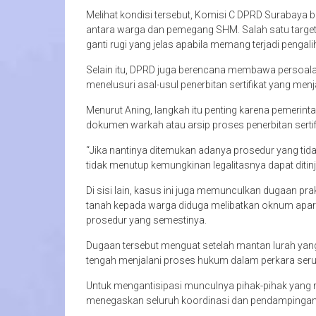
Melihat kondisi tersebut, Komisi C DPRD Surabay
antara warga dan pemegang SHM. Salah satu targ
ganti rugi yang jelas apabila memang terjadi pengali
Selain itu, DPRD juga berencana membawa persoala
menelusuri asal-usul penerbitan sertifikat yang men
Menurut Aning, langkah itu penting karena pemeri
dokumen warkah atau arsip proses penerbitan sertif
“Jika nantinya ditemukan adanya prosedur yang tidak
tidak menutup kemungkinan legalitasnya dapat ditinja
Di sisi lain, kasus ini juga memunculkan dugaan prak
tanah kepada warga diduga melibatkan oknum apara
prosedur yang semestinya.
Dugaan tersebut menguat setelah mantan lurah yang
tengah menjalani proses hukum dalam perkara seru
Untuk mengantisipasi munculnya pihak-pihak yang
menegaskan seluruh koordinasi dan pendampingan ak