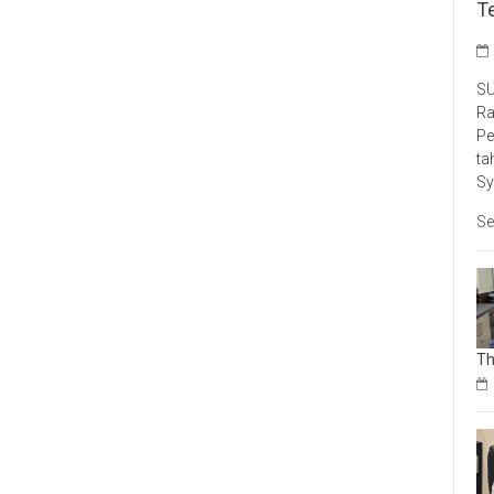
T
SU
Ra
Pe
ta
Sy
Se
Th