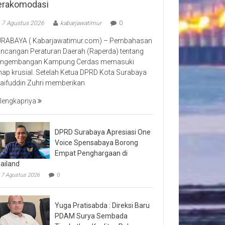
erakomodasi
7 Agustus 2026
kabarjawatimur
0
RABAYA ( Kabarjawatimur.com) – Pembahasan
ncangan Peraturan Daerah (Raperda) tentang
ngembangan Kampung Cerdas memasuki
hap krusial. Setelah Ketua DPRD Kota Surabaya
aifuddin Zuhri memberikan
lengkapnya
DPRD Surabaya Apresiasi One
Voice Spensabaya Borong
Empat Penghargaan di
ailand
7 Agustus 2026
0
Yuga Pratisabda : Direksi Baru
PDAM Surya Sembada