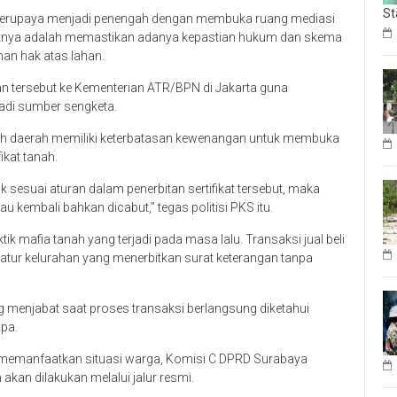
St
a berupaya menjadi penengah dengan membuka ruang mediasi
etnya adalah memastikan adanya kepastian hukum dan skema
han hak atas lahan.
n tersebut ke Kementerian ATR/BPN di Jakarta guna
jadi sumber sengketa.
ntah daerah memiliki keterbatasan kewenangan untuk membuka
ikat tanah.
 sesuai aturan dalam penerbitan sertifikat tersebut, maka
u kembali bahkan dicabut,” tegas politisi PKS itu.
tik mafia tanah yang terjadi pada masa lalu. Transaksi jual beli
tur kelurahan yang menerbitkan surat keterangan tanpa
 menjabat saat proses transaksi berlangsung diketahui
pa.
 memanfaatkan situasi warga, Komisi C DPRD Surabaya
an dilakukan melalui jalur resmi.