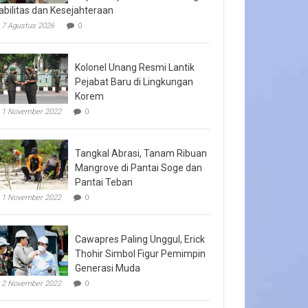
abilitas dan Kesejahteraan
7 Agustus 2026
0
Kolonel Unang Resmi Lantik
Pejabat Baru di Lingkungan
Korem
1 November 2022
0
Tangkal Abrasi, Tanam Ribuan
Mangrove di Pantai Soge dan
Pantai Teban
1 November 2022
0
Cawapres Paling Unggul, Erick
Thohir Simbol Figur Pemimpin
Generasi Muda
2 November 2022
0