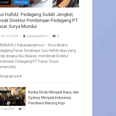
Kuliner
Peristiwa
us Hafidz: Pedagang Sudah Jengkel,
esak Direktur Pembinaan Pedagang PT
asar Surya Mundur
26 Juli 2026
kabarjawatimur
0
RABAYA ( Kabarjawatimur) – Koordinator
dagang Pasar Surabaya, Gus Hafidz atau yang
rab disapa Abu Nawas, mendesak Direktur
mbinaan Pedagang PT Pasar Surya
erseroda),
lengkapnya
Ketika Rindu Menjadi Rasa, dan
Sydney Menjadi Indonesia,
Pandawa Warung Kopi
6 Juli 2026
0