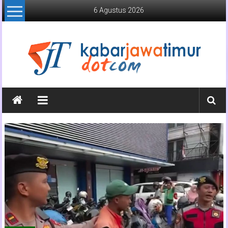
Lompat
6 Agustus 2026
ke
konten
Kabar
Jawa
Timur
Media
Online
Jawa
Timur