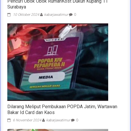
Pencuri Obok Obok RumahKost Dukuh Kupang 11
Surabaya
10 Oktober 2024
kabarjawatimur
0
Dilarang Meliput Pembukaan POPDA Jatim, Wartawan
Bakar Id Card dan Kaos
6 November 2024
kabarjawatimur
0