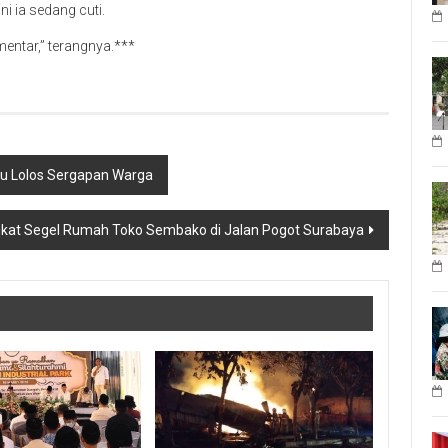
ni ia sedang cuti.
mentar,” terangnya.***
tu Lolos Sergapan Warga
ifikat Segel Rumah Toko Sembako di Jalan Pogot Surabaya