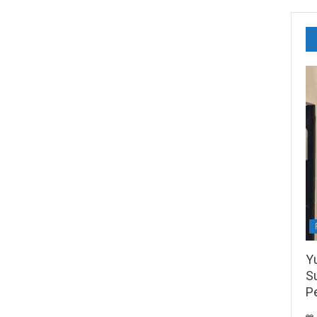
Y
S
P