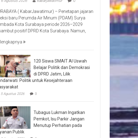
6 Agustus 2026
kabarjawatimur
0
RABAYA ( KabarJawatimur) – Penetapan jajaran
reksi baru Perumda Air Minum (PDAM) Surya
mbada Kota Surabaya periode 2026–2029
sambut positif DPRD Kota Surabaya. Namun,
lengkapnya
120 Siswa SMAIT Al Uswah
Belajar Politik dan Demokrasi
di DPRD Jatim, Lilik
ndarwati: Politik untuk Kesejahteraan
syarakat
5 Agustus 2026
0
Tubagus Lukman Ingatkan
Pemkot, Isu Parkir Jangan
Menutup Perhatian pada
yanan Publik