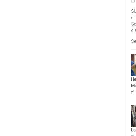
SU
di
Se
di
Se
He
Ma
La