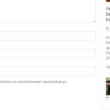
G
D
P
SU
Pe
ak
Pe
(P
Se
ramban ini untuk komentar saya berikutnya.