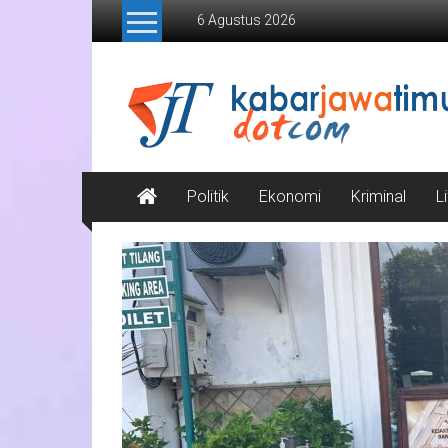
Lompat
6 Agustus 2026
ke
konten
Kabar
Jawa
Timur
Media
Politik
Ekonomi
Kriminal
L
Online
Jawa
Timur