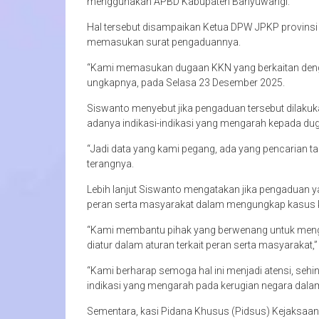
menggunakan APBD Kabupaten Banyuwangi.
Hal tersebut disampaikan Ketua DPW JPKP provinsi
memasukan surat pengaduannya.
“Kami memasukan dugaan KKN yang berkaitan denga
ungkapnya, pada Selasa 23 Desember 2025.
Siswanto menyebut jika pengaduan tersebut dilakuk
adanya indikasi-indikasi yang mengarah kepada dug
“Jadi data yang kami pegang, ada yang pencarian t
terangnya.
Lebih lanjut Siswanto mengatakan jika pengaduan 
peran serta masyarakat dalam mengungkap kasus 
“Kami membantu pihak yang berwenang untuk men
diatur dalam aturan terkait peran serta masyarakat,” 
“Kami berharap semoga hal ini menjadi atensi, seh
indikasi yang mengarah pada kerugian negara dalam
Sementara, kasi Pidana Khusus (Pidsus) Kejaksaan