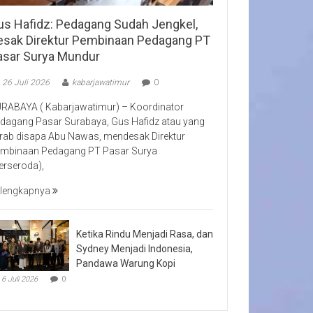
us Hafidz: Pedagang Sudah Jengkel,
esak Direktur Pembinaan Pedagang PT
asar Surya Mundur
26 Juli 2026
kabarjawatimur
0
RABAYA ( Kabarjawatimur) – Koordinator
dagang Pasar Surabaya, Gus Hafidz atau yang
rab disapa Abu Nawas, mendesak Direktur
mbinaan Pedagang PT Pasar Surya
erseroda),
lengkapnya
Ketika Rindu Menjadi Rasa, dan
Sydney Menjadi Indonesia,
Pandawa Warung Kopi
6 Juli 2026
0