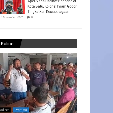
Apel Siaga Darurat Bencana di
Kota Batu, Kolonel Imam Gogor
Tingkatkan Kesiapsiagaan
3 November 2022
0
Kuliner
Kuliner
Peristiwa