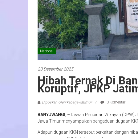
National
23 Desember 2025
Hibah Ternak Di Ba
Koruptif, JPKP Jati
Diposkan Oleh:kabarjawatimur
0 Komentar
BANYUWANGI
, – Dewan Pimpinan Wikayah (DPW) J
Jawa Timur menyampaikan pengaduan dugaan KKN k
Adapun dugaan KKN tersebut berkaitan dengan hib