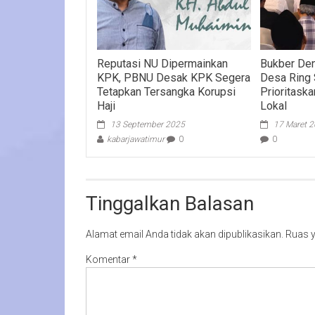
Reputasi NU Dipermainkan
Bukber De
KPK, PBNU Desak KPK Segera
Desa Ring S
Tetapkan Tersangka Korupsi
Prioritask
Haji
Lokal
13 September 2025
17 Maret 
kabarjawatimur
0
0
Tinggalkan Balasan
Alamat email Anda tidak akan dipublikasikan.
Ruas y
Komentar
*