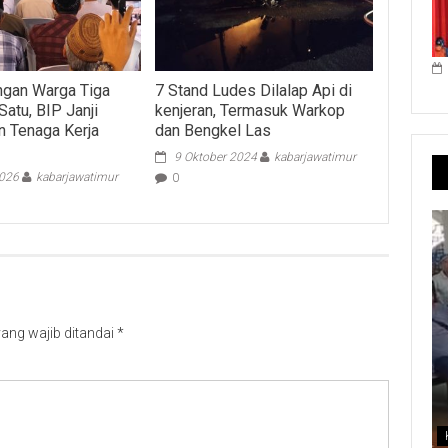
ngan Warga Tiga
7 Stand Ludes Dilalap Api di
atu, BIP Janji
kenjeran, Termasuk Warkop
an Tenaga Kerja
dan Bengkel Las
9 Oktober 2024
kabarjawatimur
2026
kabarjawatimur
0
ang wajib ditandai
*