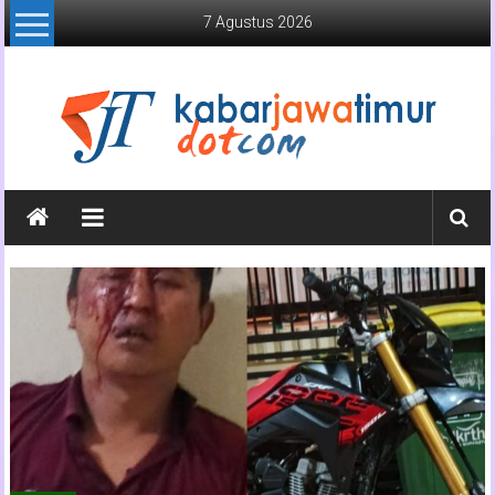
Lompat
7 Agustus 2026
ke
konten
Kabar
Jawa
Timur
Media
Online
Jawa
Timur