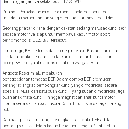
dari tunggangannya sekitar pukul 17.25 WIB.
Pria asal Pamekasan ini segera menuju halaman parkir dan
mendapati pemandangan yang membuat darahnya mendidih:
Seorang pria tak dikenal dengan cekatan sedang merusak kunci setir
sepeda motornya, siap untuk membawa kabur motor sport
bernomor polisi L 22.. BAT tersebut.
Tanpa ragu, BHI berteriak dan menegur pelaku. Bak adegan dalam
film laga, pelaku berusaha melarikan diri, namun teriakan minta
tolong BHI menyulut respons cepat dari warga sekitar.
Anggota Reskrim lalu melakukan
penggeledahan terhadap DEF. Dalam dompet DEF, ditemukan
perangkat lengkap pembongkar kunci yang dimodifikasi secara
spesialis. Mulai dari satu buah kunci T yang sudah dimodifikasi, tiga
buah anak mata kunci T, hingga magnet dan anak kunci motor
Honda serta sebilah paku ukuran 5 cm turut disita sebagai barang
bukti.
Dari hasil pendalaman juga tterungkap jika pelaku DEF adalah
seorang residivis dalam kasus Pencurian dengan Pemberatan