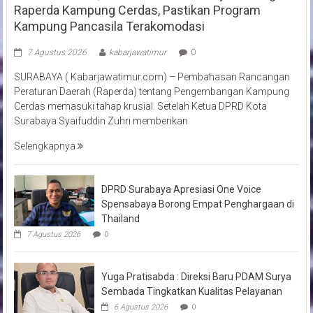
Raperda Kampung Cerdas, Pastikan Program
Kampung Pancasila Terakomodasi
7 Agustus 2026
kabarjawatimur
0
SURABAYA ( Kabarjawatimur.com) – Pembahasan Rancangan
Peraturan Daerah (Raperda) tentang Pengembangan Kampung
Cerdas memasuki tahap krusial. Setelah Ketua DPRD Kota
Surabaya Syaifuddin Zuhri memberikan
Selengkapnya
DPRD Surabaya Apresiasi One Voice
Spensabaya Borong Empat Penghargaan di
Thailand
7 Agustus 2026
0
Yuga Pratisabda : Direksi Baru PDAM Surya
Sembada Tingkatkan Kualitas Pelayanan
6 Agustus 2026
0