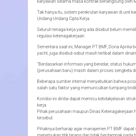
karyawan selama masa kontrak berlangsung oleh M
Tak hanya itu, sistem perekrutan karyawan di unit 
Undang-Undang Cipta Kerja.
Seluruh tenaga kerja yang ada disebut belum memili
regulasi ketenagakerjaan.
Sementara saat ini, Manager PT BMF, Dona Aprilia
yacht, juga disebut-sebut masih terlibat dalam dina
“Berdasarkan informasi yang beredar, status huku
(perusahaan baru) masih dalam proses sengketa di
Beberapa sumber internal menyebutkan bahwa posis
salah satu faktor yang memunculkan tumpang tind
Kondisi ini dinilai dapat memicu ketidakjelasan st
kerja.
Pihak perusahaan maupun Dinas Ketenagakerjaan hi
tersebut.
Pihaknya berharap agar manajemen PT BMF dapat se
menemukan titik terang dan tidak berdampak pada h