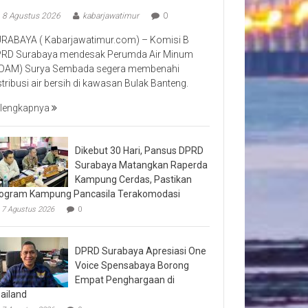
8 Agustus 2026
kabarjawatimur
0
RABAYA ( Kabarjawatimur.com) – Komisi B
RD Surabaya mendesak Perumda Air Minum
DAM) Surya Sembada segera membenahi
stribusi air bersih di kawasan Bulak Banteng.
lengkapnya
Dikebut 30 Hari, Pansus DPRD
Surabaya Matangkan Raperda
Kampung Cerdas, Pastikan
ogram Kampung Pancasila Terakomodasi
7 Agustus 2026
0
DPRD Surabaya Apresiasi One
Voice Spensabaya Borong
Empat Penghargaan di
ailand