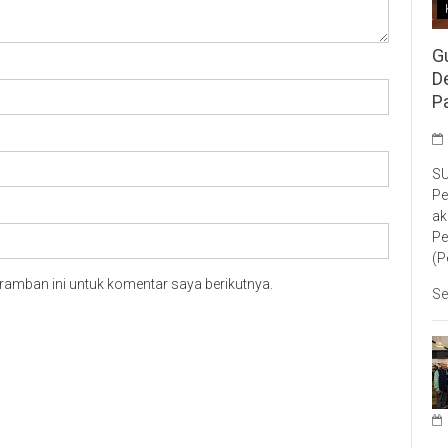
G
D
P
SU
Pe
ak
Pe
(P
ramban ini untuk komentar saya berikutnya.
Se