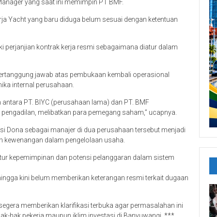
anager yang saat ini memimpin PT BMF.
kerja Yacht yang baru diduga belum sesuai dengan ketentuan
ki perjanjian kontrak kerja resmi sebagaimana diatur dalam
 bertanggung jawab atas pembukaan kembali operasional
mika internal perusahaan.
m antara PT. BIYC (perusahaan lama) dan PT. BMF
 pengadilan, melibatkan para pemegang saham,” ucapnya.
i Dona sebagai manajer di dua perusahaan tersebut menjadi
ih kewenangan dalam pengelolaan usaha.
ruktur kepemimpinan dan potensi pelanggaran dalam sistem
ngga kini belum memberikan keterangan resmi terkait dugaan
gera memberikan klarifikasi terbuka agar permasalahan ini
ak-hak pekerja maupun iklim investasi di Banyuwangi. ***