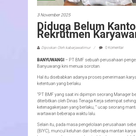
3 November 2025
Diduga Belum Kanton
Rekrutmen Karyawa
Diposkan Oleh:kabarjawatimur
0 Komentar
BANYUWANGI
– PT BMF sebuah perusahaan pengelo
Banyuwangi kini menuai sorotan.
Hal itu disebabkan adanya proses penerimaan karya
ketentuan yang berlaku.
“PT BMF yang saat ini dipimpin seorang Manager be
diterbitkan oleh Dinas Tenaga Kerja setempat sehi
ketenagakerjaan yang berlaku, ” ucap seorang ma
wartawan beberapa waktu lalu.
Selain itu, pada masa pengelolaan perusahaan sebe
(BIYC), muncul keluhan dari beberapa mantan karya