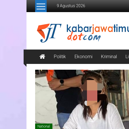
Lompat
9 Agustus 2026
ke
konten
Kabar
Jawa
Timur
Media
Politik
Ekonomi
Kriminal
L
Online
Jawa
Timur
National