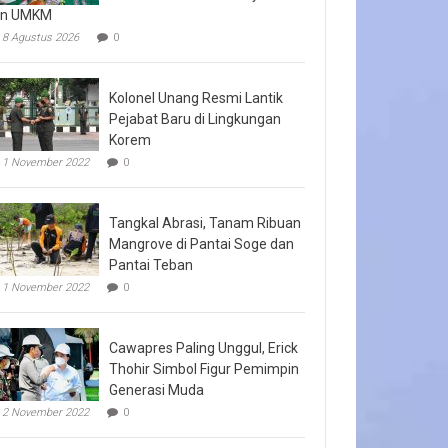
an UMKM
8 Agustus 2026
0
Kolonel Unang Resmi Lantik
Pejabat Baru di Lingkungan
Korem
1 November 2022
0
Tangkal Abrasi, Tanam Ribuan
Mangrove di Pantai Soge dan
Pantai Teban
1 November 2022
0
Cawapres Paling Unggul, Erick
Thohir Simbol Figur Pemimpin
Generasi Muda
2 November 2022
0