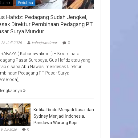
Kuliner
Peristiwa
us Hafidz: Pedagang Sudah Jengkel,
esak Direktur Pembinaan Pedagang PT
asar Surya Mundur
26 Juli 2026
kabarjawatimur
0
RABAYA ( Kabarjawatimur) – Koordinator
dagang Pasar Surabaya, Gus Hafidz atau yang
rab disapa Abu Nawas, mendesak Direktur
mbinaan Pedagang PT Pasar Surya
erseroda),
lengkapnya
Ketika Rindu Menjadi Rasa, dan
Sydney Menjadi Indonesia,
Pandawa Warung Kopi
6 Juli 2026
0