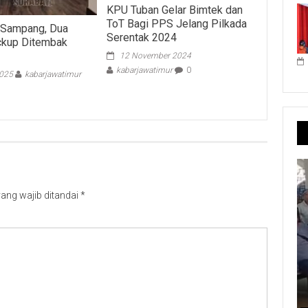
KPU Tuban Gelar Bimtek dan
ToT Bagi PPS Jelang Pilkada
 Sampang, Dua
Serentak 2024
ckup Ditembak
12 November 2024
kabarjawatimur
0
2025
kabarjawatimur
ang wajib ditandai
*