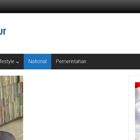
ifestyle
National
Pemerintahan