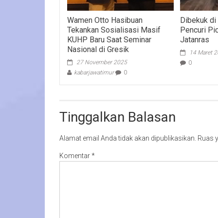
Wamen Otto Hasibuan
Dibekuk di
Tekankan Sosialisasi Masif
Pencuri Pi
KUHP Baru Saat Seminar
Jatanras
Nasional di Gresik
14 Maret 
27 November 2025
0
kabarjawatimur
0
Tinggalkan Balasan
Alamat email Anda tidak akan dipublikasikan.
Ruas y
Komentar
*