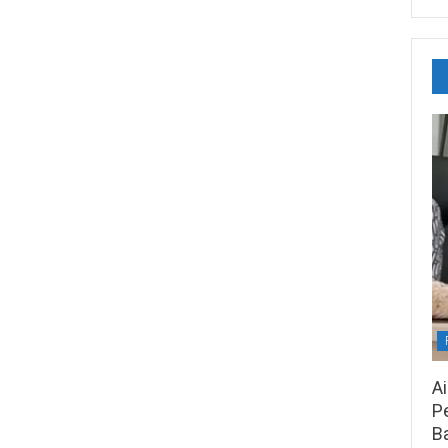
A
Pe
B