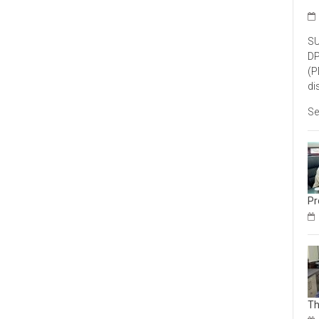
SU
DP
(P
di
Se
Pr
Th