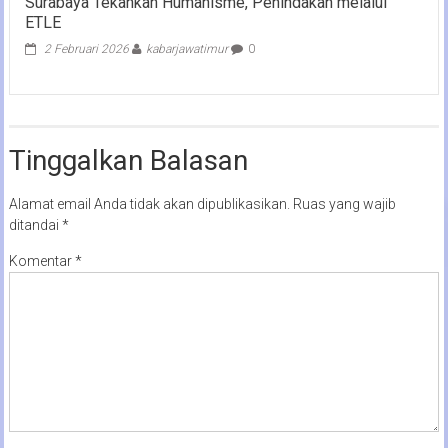
Surabaya Tekankan Humanisme, Penindakan melalui
ETLE
2 Februari 2026
kabarjawatimur
0
Tinggalkan Balasan
Alamat email Anda tidak akan dipublikasikan.
Ruas yang wajib
ditandai
*
Komentar
*