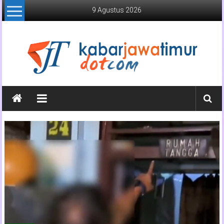
Lompat
9 Agustus 2026
ke
konten
Kabar
Jawa
Timur
Media
Online
Jawa
Timur