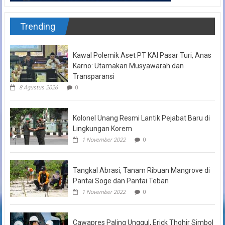
Trending
Kawal Polemik Aset PT KAI Pasar Turi, Anas
Karno: Utamakan Musyawarah dan
Transparansi
8 Agustus 2026
0
Kolonel Unang Resmi Lantik Pejabat Baru di
Lingkungan Korem
1 November 2022
0
Tangkal Abrasi, Tanam Ribuan Mangrove di
Pantai Soge dan Pantai Teban
1 November 2022
0
Cawapres Paling Unggul, Erick Thohir Simbol