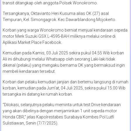
transit ditangkap oleh anggota Polsek Wonokromo.
Tersangkanya, Oktavianto Heri Kusuma alias OK (27) asal
Tempuran, Kel. Simongagrok. Kec.Dawarblandong Mojokerto.
Korban yang warga Wonokromo berniat menjual kendaraan sepeda
motor Merk Suzuki GSX L-4595-BAH miliknya melalui online di
Aplikasi Market Place Facebook.
Kemudian pada Kamis, 03 Juli 2025 sekira pukul 04.55 Wib korban
Ali ini dihubungi melalui Whatsapp oleh seorang Laki-laki tidak
dikenal (pelaku) yang mengaku bernama OK yang bermaksud ingin
membeli kendaraan tersebut.
Korban dan pelaku kemudian janjian dan bertemu langsung di rumah
korban, kemudian pada Jum’at, 04 Juli 2025, sekira pukul 15.00 Wib
tersangka ini datang ke rumah korban.
“Dilokasi, selanjutnya pelaku meminta untuk test Drive kendaraan
yang akan dibelinya dengan menjaminkan 1 unit sepeda motor
Honda CBR,” jelas Kapolrestabes Surabaya Kombes Pol Lutfi
Sulistiawan, Senin (7/7/2025).