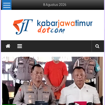
Lompat
8 Agustus 2026
ke
konten
Kabar
Jawa
Timur
Media
Online
Jawa
Timur