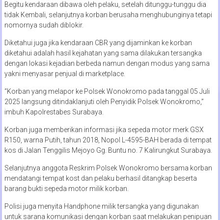
Begitu kendaraan dibawa oleh pelaku, setelah ditunggu-tunggu dia
tidak Kembali, selanjutnya korban berusaha menghubunginya tetapi
nomornya sudah diblokir.
Diketahui juga jika kendaraan CBR yang dijaminkan ke korban
diketahui adalah hasil kejahatan yang sama dilakukan tersangka
dengan lokasi kejadian berbeda namun dengan modus yang sama
yakni menyasar penjual di marketplace.
“Korban yang melapor ke Polsek Wonokromo pada tanggal 05 Juli
2025 langsung ditindaklanjuti oleh Penyidik Polsek Wonokromo,”
imbuh Kapolrestabes Surabaya.
Korban juga memberikan informasi jika sepeda motor merk GSX
R150, warna Putih, tahun 2018, Nopol L-4595-BAH berada di tempat
kos di Jalan Tenggilis Mejoyo Gg. Buntu no. 7 Kalirungkut Surabaya.
Selanjutnya anggota Reskrim Polsek Wonokromo bersama korban
mendatangi tempat kost dan pelaku berhasil ditangkap beserta
barang bukti sepeda motor milik korban.
Polisi juga menyita Handphone milik tersangka yang digunakan
untuk sarana komunikasi dengan korban saat melakukan penipuan