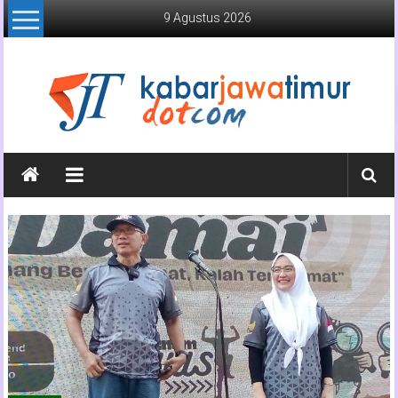
Lompat
9 Agustus 2026
ke
konten
Kabar
Jawa
Timur
Media
Online
Jawa
Timur