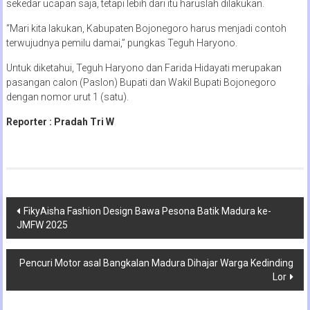
sekedar ucapan saja, tetapi lebih dari itu haruslah dilakukan.
“Mari kita lakukan, Kabupaten Bojonegoro harus menjadi contoh
terwujudnya pemilu damai,” pungkas Teguh Haryono.
Untuk diketahui, Teguh Haryono dan Farida Hidayati merupakan
pasangan calon (Paslon) Bupati dan Wakil Bupati Bojonegoro
dengan nomor urut 1 (satu).
Reporter : Pradah Tri W
Navigasi
FikyAisha Fashion Design Bawa Pesona Batik Madura ke-
JMFW 2025
pos
Pencuri Motor asal Bangkalan Madura Dihajar Warga Kedinding
Lor