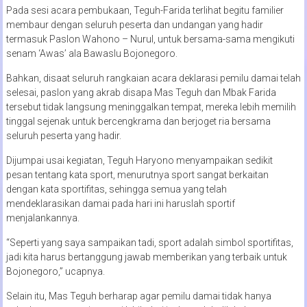
Pada sesi acara pembukaan, Teguh-Farida terlihat begitu familier
membaur dengan seluruh peserta dan undangan yang hadir
termasuk Paslon Wahono – Nurul, untuk bersama-sama mengikuti
senam ‘Awas’ ala Bawaslu Bojonegoro.
Bahkan, disaat seluruh rangkaian acara deklarasi pemilu damai telah
selesai, paslon yang akrab disapa Mas Teguh dan Mbak Farida
tersebut tidak langsung meninggalkan tempat, mereka lebih memilih
tinggal sejenak untuk bercengkrama dan berjoget ria bersama
seluruh peserta yang hadir.
Dijumpai usai kegiatan, Teguh Haryono menyampaikan sedikit
pesan tentang kata sport, menurutnya sport sangat berkaitan
dengan kata sportifitas, sehingga semua yang telah
mendeklarasikan damai pada hari ini haruslah sportif
menjalankannya.
“Seperti yang saya sampaikan tadi, sport adalah simbol sportifitas,
jadi kita harus bertanggung jawab memberikan yang terbaik untuk
Bojonegoro,” ucapnya.
Selain itu, Mas Teguh berharap agar pemilu damai tidak hanya