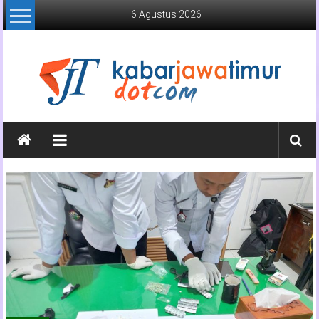
Lompat
6 Agustus 2026
ke
konten
Kabar
Jawa
Timur
Media
Online
Jawa
Timur