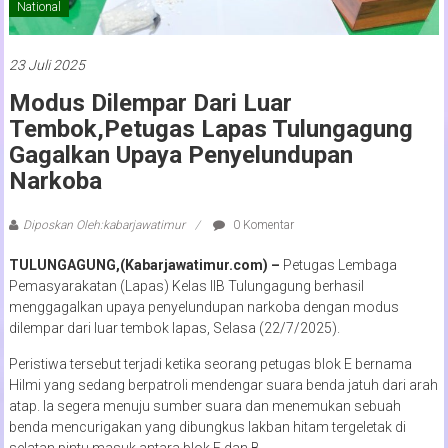
National
23 Juli 2025
Modus Dilempar Dari Luar
Tembok,Petugas Lapas Tulungagung
Gagalkan Upaya Penyelundupan
Narkoba
Diposkan Oleh:kabarjawatimur
0 Komentar
TULUNGAGUNG,(Kabarjawatimur.com) –
Petugas Lembaga
Pemasyarakatan (Lapas) Kelas IIB Tulungagung berhasil
menggagalkan upaya penyelundupan narkoba dengan modus
dilempar dari luar tembok lapas, Selasa (22/7/2025).
Peristiwa tersebut terjadi ketika seorang petugas blok E bernama
Hilmi yang sedang berpatroli mendengar suara benda jatuh dari arah
atap. Ia segera menuju sumber suara dan menemukan sebuah
benda mencurigakan yang dibungkus lakban hitam tergeletak di
selatan pintu masuk antara blok E dan B.