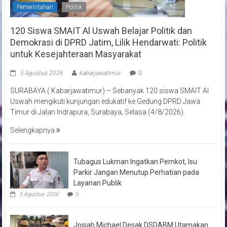
Pemerintahan
Politik
120 Siswa SMAIT Al Uswah Belajar Politik dan
Demokrasi di DPRD Jatim, Lilik Hendarwati: Politik
untuk Kesejahteraan Masyarakat
5 Agustus 2026
kabarjawatimur
0
SURABAYA ( Kabarjawatimur) – Sebanyak 120 siswa SMAIT Al
Uswah mengikuti kunjungan edukatif ke Gedung DPRD Jawa
Timur di Jalan Indrapura, Surabaya, Selasa (4/8/2026).
Selengkapnya
Tubagus Lukman Ingatkan Pemkot, Isu
Parkir Jangan Menutup Perhatian pada
Layanan Publik
5 Agustus 2026
0
Josiah Michael Desak DSDABM Utamakan