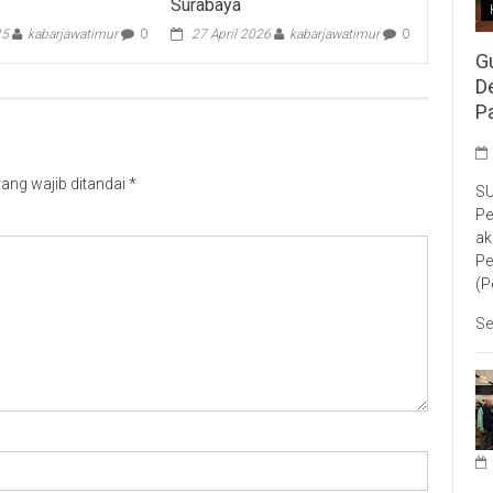
Surabaya
25
kabarjawatimur
0
27 April 2026
kabarjawatimur
0
G
D
P
ang wajib ditandai
*
SU
Pe
ak
Pe
(P
Se