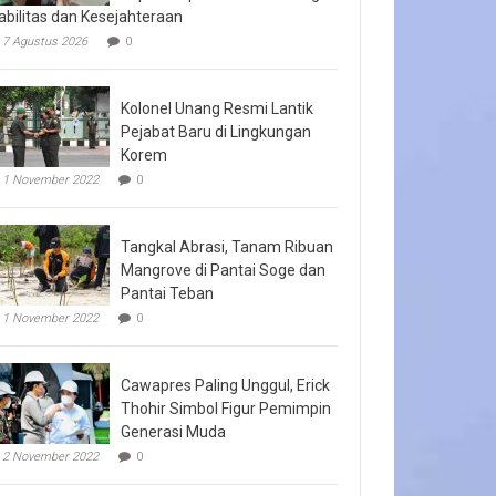
abilitas dan Kesejahteraan
7 Agustus 2026
0
Kolonel Unang Resmi Lantik
Pejabat Baru di Lingkungan
Korem
1 November 2022
0
Tangkal Abrasi, Tanam Ribuan
Mangrove di Pantai Soge dan
Pantai Teban
1 November 2022
0
Cawapres Paling Unggul, Erick
Thohir Simbol Figur Pemimpin
Generasi Muda
2 November 2022
0