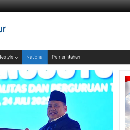
ifestyle
National
Pemerintahan