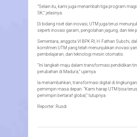
“Selain itu, kami juga menambah tiga program mag
SK,” jelasnya.
Di bidang riset dan inovasi, UTM juga terus menunj
seperti inovasi garam, pengolahan jagung, dan lele p
Sementara, anggota VI BPK RI, H. Fathan Subchi, d
komitmen UTM yang telah menunjukkan inovasi yang 
pembelajaran, dan teknologi mesin otomatis.
“Ini langkah maju dalam transformasi pendidikan t
perubahan di Madura,” ujarnya.
Ia menambahkan, transformasi digital di lingkung
pemimpin masa depan. “Kami harap UTM bisa teru
pemimpin bertaraf global,” tutupnya.
Reporter: Rusdi