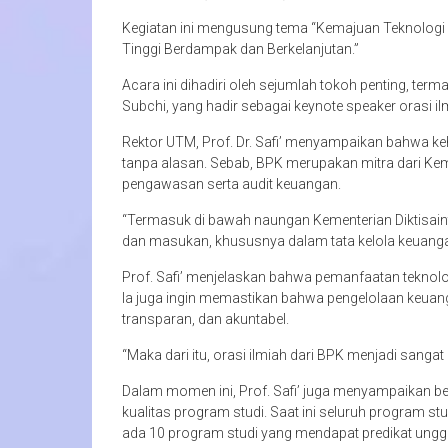
Kegiatan ini mengusung tema “Kemajuan Teknologi
Tinggi Berdampak dan Berkelanjutan.”
Acara ini dihadiri oleh sejumlah tokoh penting, te
Subchi, yang hadir sebagai keynote speaker orasi il
Rektor UTM, Prof. Dr. Safi’ menyampaikan bahwa ke
tanpa alasan. Sebab, BPK merupakan mitra dari Ke
pengawasan serta audit keuangan.
“Termasuk di bawah naungan Kementerian Diktisai
dan masukan, khususnya dalam tata kelola keuangan
Prof. Safi’ menjelaskan bahwa pemanfaatan teknologi
Ia juga ingin memastikan bahwa pengelolaan keuanga
transparan, dan akuntabel.
“Maka dari itu, orasi ilmiah dari BPK menjadi sangat
Dalam momen ini, Prof. Safi’ juga menyampaikan be
kualitas program studi. Saat ini seluruh program s
ada 10 program studi yang mendapat predikat unggu