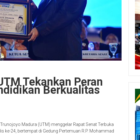
, UTM Tekankan Peran
didikan Berkualitas
s Trunojoyo Madura (UTM) menggelar Rapat Senat Terbuka
alis ke-24, bertempat di Gedung Pertemuan R.P. Mohammad