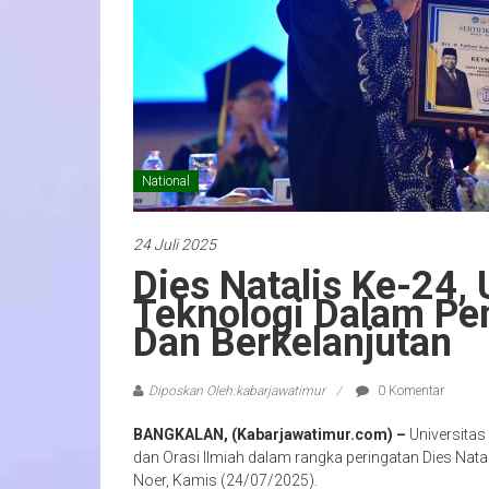
National
24 Juli 2025
Dies Natalis Ke-24
Teknologi Dalam Pen
Dan Berkelanjutan
Diposkan Oleh:kabarjawatimur
0 Komentar
BANGKALAN, (Kabarjawatimur.com) –
Universita
dan Orasi Ilmiah dalam rangka peringatan Dies Nat
Noer, Kamis (24/07/2025).