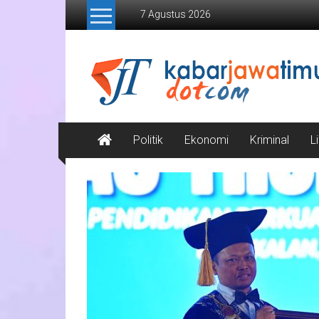
Lompat
7 Agustus 2026
ke
konten
Kabar
Jawa
Timur
Media
Politik
Ekonomi
Kriminal
L
Online
Jawa
Timur