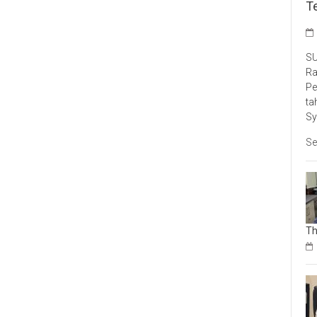
T
SU
Ra
Pe
ta
Sy
Se
Th