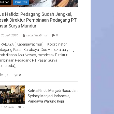
Kuliner
Peristiwa
us Hafidz: Pedagang Sudah Jengkel,
esak Direktur Pembinaan Pedagang PT
asar Surya Mundur
26 Juli 2026
kabarjawatimur
0
RABAYA ( Kabarjawatimur) – Koordinator
dagang Pasar Surabaya, Gus Hafidz atau yang
rab disapa Abu Nawas, mendesak Direktur
mbinaan Pedagang PT Pasar Surya
erseroda),
lengkapnya
Ketika Rindu Menjadi Rasa, dan
Sydney Menjadi Indonesia,
Pandawa Warung Kopi
6 Juli 2026
0