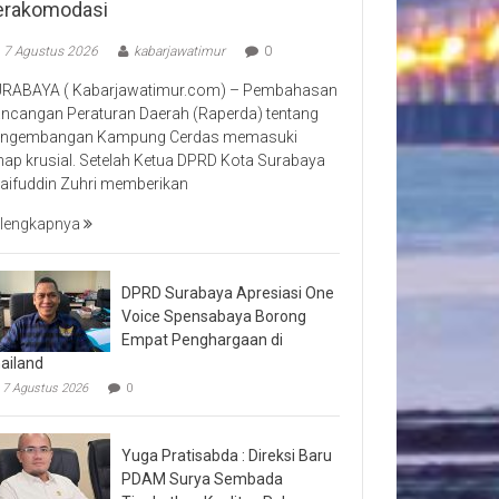
erakomodasi
7 Agustus 2026
kabarjawatimur
0
RABAYA ( Kabarjawatimur.com) – Pembahasan
ncangan Peraturan Daerah (Raperda) tentang
ngembangan Kampung Cerdas memasuki
hap krusial. Setelah Ketua DPRD Kota Surabaya
aifuddin Zuhri memberikan
lengkapnya
DPRD Surabaya Apresiasi One
Voice Spensabaya Borong
Empat Penghargaan di
ailand
7 Agustus 2026
0
Yuga Pratisabda : Direksi Baru
PDAM Surya Sembada