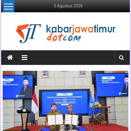
Lompat
5 Agustus 2026
ke
konten
Kabar
Jawa
Timur
Media
Online
Jawa
Timur