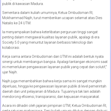
publik di kawasan Madura.
Sementara dalam kuliah umumnya, Ketua Ombudsman RI,
Mokhammad Najih, turut memberikan ucapan selamat atas Dies
Natalis ke-24 UTM.
Ia menyampaikan bahwa keterlibatan perguruan tinggi sangat
penting dalam mengawal kualitas layanan publik, apalagi di era
Society 5.0 yang menuntut layanan berbasis teknologi dan
kolaborasi.
Kerja sama antara Ombudsman dan UTM ini adalah bentuk nyata
sinergi untuk membangun bangsa. Apalagi tantangan ekonomi saat
ini memerlukan pengawasan layanan publik yang cepat dan solutif,”
ujar Najih.
Najih juga menambahkan bahwa kerja sama ini sangat mungkin
diperluas, hingga ke pengawasan layanan publik di level pemerintah
daerah dan unit pelayanan di Madura. Tujuannya tak lain adalah
mendorong efisiensi, transparansi, dan kepuasan masyarakat.
Acara ini dihadiri oleh jajaran pimpinan UTM, Ketua Ombudsman RI,
serta ratusan mahasiswa. Sesi kuliah umum ditutup dengan diskusi