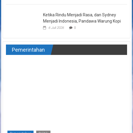
mendesak Direktur Pembinaan Pedagang PT Pasar Surya
(Perseroda),
Selengkapnya
Ketika Rindu Menjadi Rasa, dan Sydney Menjadi Indonesia,
Pandawa Warung Kopi
6 Juli 2026
0
Pemerintahan
Pemerintahan
Politik
120 Siswa SMAIT Al Uswah Belajar Politik dan
Demokrasi di DPRD Jatim, Lilik Hendarwati: Politik