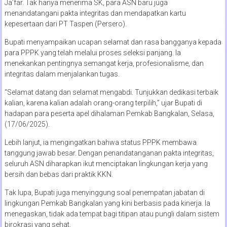
Ja’far. Tak hanya menerima SK, para ASN baru juga
menandatangani pakta integritas dan mendapatkan kartu
kepesertaan dari PT Taspen (Persero).
Bupati menyampaikan ucapan selamat dan rasa bangganya kepada
para PPPK yang telah melalui proses seleksi panjang. Ia
menekankan pentingnya semangat kerja, profesionalisme, dan
integritas dalam menjalankan tugas.
“Selamat datang dan selamat mengabdi. Tunjukkan dedikasi terbaik
kalian, karena kalian adalah orang-orang terpilih,” ujar Bupati di
hadapan para peserta apel dihalaman Pemkab Bangkalan, Selasa,
(17/06/2025).
Lebih lanjut, ia mengingatkan bahwa status PPPK membawa
tanggung jawab besar. Dengan penandatanganan pakta integritas,
seluruh ASN diharapkan ikut menciptakan lingkungan kerja yang
bersih dan bebas dari praktik KKN.
Tak lupa, Bupati juga menyinggung soal penempatan jabatan di
lingkungan Pemkab Bangkalan yang kini berbasis pada kinerja. Ia
menegaskan, tidak ada tempat bagi titipan atau pungli dalam sistem
birokrasi yang sehat.