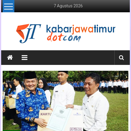
Lompat
7 Agustus 2026
ke
konten
Kabar
Jawa
Timur
Media
Online
Jawa
Timur