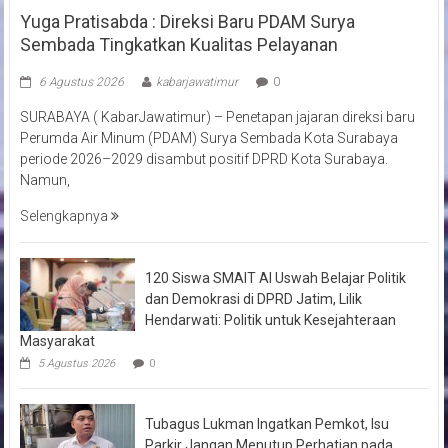
Yuga Pratisabda : Direksi Baru PDAM Surya
Sembada Tingkatkan Kualitas Pelayanan
6 Agustus 2026
kabarjawatimur
0
SURABAYA ( KabarJawatimur) – Penetapan jajaran direksi baru
Perumda Air Minum (PDAM) Surya Sembada Kota Surabaya
periode 2026–2029 disambut positif DPRD Kota Surabaya.
Namun,
Selengkapnya
120 Siswa SMAIT Al Uswah Belajar Politik
dan Demokrasi di DPRD Jatim, Lilik
Hendarwati: Politik untuk Kesejahteraan
Masyarakat
5 Agustus 2026
0
Tubagus Lukman Ingatkan Pemkot, Isu
Parkir Jangan Menutup Perhatian pada