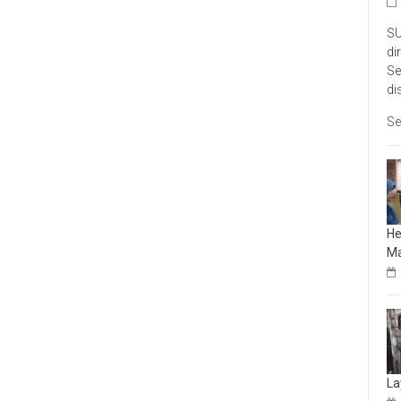
SU
di
Se
di
Se
He
Ma
La