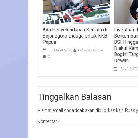
Ada Penyelundupan Senjata di
Investasi 
Bojonegoro Diduga Untuk KKB
Berkemban
Papua
BSI Hingga
Diakui Kem
11 Maret 2025
kabarjawatimur
Begini Tan
0
Dewan
14 Juli 20
Tinggalkan Balasan
Alamat email Anda tidak akan dipublikasikan.
Ruas y
Komentar
*