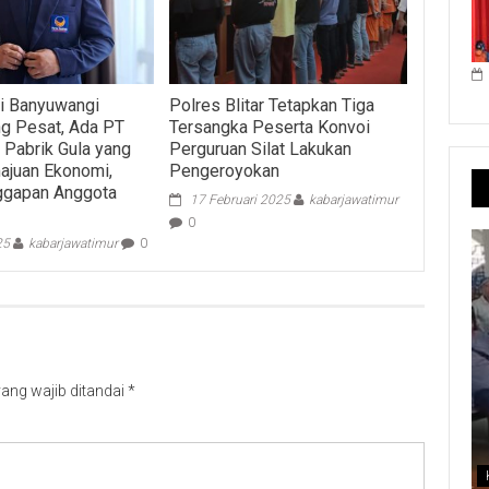
di Banyuwangi
Polres Blitar Tetapkan Tiga
g Pesat, Ada PT
Tersangka Peserta Konvoi
 Pabrik Gula yang
Perguruan Silat Lakukan
ajuan Ekonomi,
Pengeroyokan
ggapan Anggota
17 Februari 2025
kabarjawatimur
0
25
kabarjawatimur
0
ang wajib ditandai
*