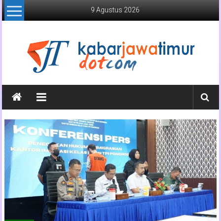
Lompat
9 Agustus 2026
ke
konten
Kabar
Jawa
Timur
Media
Online
Jawa
Timur