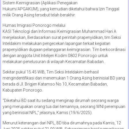
Sistem Keimigrasian (Aplikasi Penegakan
Hukum/APGAKUM), yang kemudian diketahui bahwa Izin Tinggal
milik Orang Asing tersebut telah berakhir.
Humas Imigrasi Ponorogo melalui
KASI Teknologi dan Informasi Keimigrasian Muhammad Hari A
menjelaskan, Berdasarkan surat perintah prapenyidikan, tim Seksi
Inteldakim melakukan pengecekan lapangan terkait kegiatan
prapenyidikan dugaan pelanggaran keimigrasian. Tim berkoordinasi
dengan anggota Unit Intelijen Kodim 0802 Ponorogo untuk
melakukan penelusuran di wilayah Kecamatan Babadan.
Sekitar pukul 15.45 WIB, Tim Seksi Inteldakim berhasil
mengindentifikasi dan menemukan 1 Orang Asing berinisial BD yang
berada di Jl. Brigjen Katamso No.10, Kecamatan Babadan,
Kabupaten Ponorogo.
“Diketahui BD saat itu sedang menginap dirumah seorang warga
yang merupakan orang tua dari temannya, seorang WNI perempuan
yang berinisial NPL,” jelasnya, Kamis (19/6/2025).
Menurut keterangan dari NPL, BD tiba dirumahnya pada Kamis, 12
Juni 2025 sekitar pukul 21.00 WIB. Sebagaimana hasil pemeriksaan