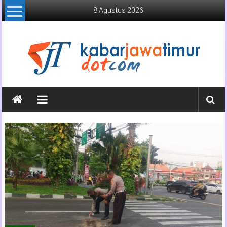
Lompat
8 Agustus 2026
ke
konten
Kabar
Jawa
Timur
Media
Online
Jawa
Timur