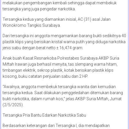
melakukan pengembangan kembali sehingga dapat membekuk
tersangka yang juga pengedar narkotika.
Tersangka kedua yang diamankan inisial, AC (31) asal Jalan
Wonokromo Tangkis Surabaya.
Dari tersangka ini anggota mengamankan barang bukti sedikitnya 40
plastik klips yang berisikan kristal warna putih yang diduga narkotika
jenis sabu dengan berat netto ± 16,474 gram.
Anak buah Kasat Resnarkoba Polrestabes Surabaya AKBP Suria
Miftah Irawan juga berhasil menyita, tas slempang warna hitam,
timbangan elektrik, sekrop plastik, kotak berisikan plastik klips
kosong, buku catatan penjualan sabu dan 2 HP.
“Awalnya, anggota membekuk tersangka wanita dan kemudian
tersangka kedua. Saat dilakukan penggeledahan ditemukan barang
bukti narkotika, dalam rumah kos,” jelas AKBP Suria Miftah, Jumat
(2/5/2025).
Tersangka Pria Bantu Edarkan Narkotika Sabu
Berdasarkan keterangan dari Tersangka I, dia mendapatkan