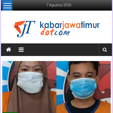
Lompat
7 Agustus 2026
ke
konten
Kabar
Jawa
Timur
Media
Online
Jawa
Timur