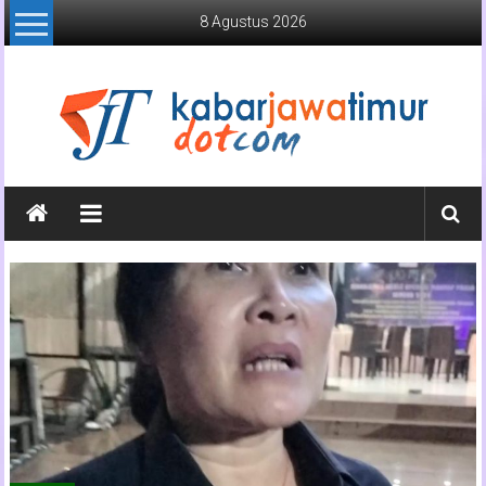
Lompat
8 Agustus 2026
ke
konten
Kabar
Jawa
Timur
Media
Online
Jawa
Timur