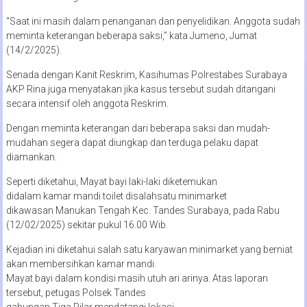
“Saat ini masih dalam penanganan dan penyelidikan. Anggota sudah
meminta keterangan beberapa saksi,” kata Jumeno, Jumat
(14/2/2025).
Senada dengan Kanit Reskrim, Kasihumas Polrestabes Surabaya
AKP Rina juga menyatakan jika kasus tersebut sudah ditangani
secara intensif oleh anggota Reskrim.
Dengan meminta keterangan dari beberapa saksi dan mudah-
mudahan segera dapat diungkap dan terduga pelaku dapat
diamankan.
Seperti diketahui, Mayat bayi laki-laki diketemukan
didalam kamar mandi toilet disalahsatu minimarket
dikawasan Manukan Tengah Kec. Tandes Surabaya, pada Rabu
(12/02/2025) sekitar pukul 16.00 Wib.
Kejadian ini diketahui salah satu karyawan minimarket yang berniat
akan membersihkan kamar mandi.
Mayat bayi dalam kondisi masih utuh ari arinya. Atas laporan
tersebut, petugas Polsek Tandes
gabungan Tiga Pilar mendatangi lokasi.