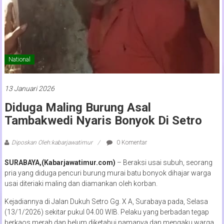
National
13 Januari 2026
Diduga Maling Burung Asal
Tambakwedi Nyaris Bonyok Di Setro
Diposkan Oleh:kabarjawatimur
0 Komentar
SURABAYA,(Kabarjawatimur.com)
– Beraksi usai subuh, seorang
pria yang diduga pencuri burung murai batu bonyok dihajar warga
usai diteriaki maling dan diamankan oleh korban.
Kejadiannya di Jalan Dukuh Setro Gg. X A, Surabaya pada, Selasa
(13/1/2026) sekitar pukul 04.00 WIB. Pelaku yang berbadan tegap
berkaos merah dan belum diketahui namanya dan mengaku warga