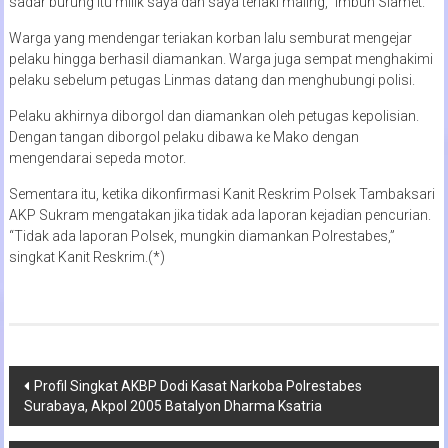
sadar burung itu milik saya dan saya teriaki maling,” imbuh Slamet.
Warga yang mendengar teriakan korban lalu semburat mengejar
pelaku hingga berhasil diamankan. Warga juga sempat menghakimi
pelaku sebelum petugas Linmas datang dan menghubungi polisi.
Pelaku akhirnya diborgol dan diamankan oleh petugas kepolisian.
Dengan tangan diborgol pelaku dibawa ke Mako dengan
mengendarai sepeda motor.
Sementara itu, ketika dikonfirmasi Kanit Reskrim Polsek Tambaksari
AKP Sukram mengatakan jika tidak ada laporan kejadian pencurian.
“Tidak ada laporan Polsek, mungkin diamankan Polrestabes,”
singkat Kanit Reskrim.(*)
Navigasi
Profil Singkat AKBP Dodi Kasat Narkoba Polrestabes
Surabaya, Akpol 2005 Batalyon Dharma Ksatria
pos