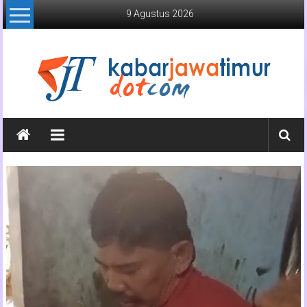
Lompat
9 Agustus 2026
ke
konten
Kabar
Jawa
Timur
Media
Online
Jawa
Timur