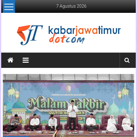
Lompat
7 Agustus 2026
ke
konten
Kabar
Jawa
Timur
Media
Online
Jawa
Timur