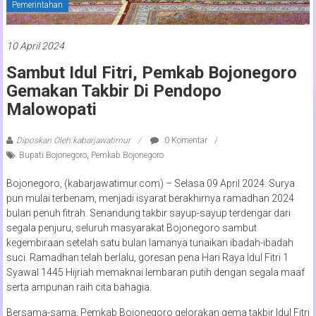
Pemerintahan
10 April 2024
Sambut Idul Fitri, Pemkab Bojonegoro
Gemakan Takbir Di Pendopo
Malowopati
Diposkan Oleh:kabarjawatimur
0 Komentar
Bupati Bojonegoro
,
Pemkab Bojonegoro
Bojonegoro, (kabarjawatimur.com) – Selasa 09 April 2024. Surya
pun mulai terbenam, menjadi isyarat berakhirnya ramadhan 2024
bulan penuh fitrah. Senandung takbir sayup-sayup terdengar dari
segala penjuru, seluruh masyarakat Bojonegoro sambut
kegembiraan setelah satu bulan lamanya tunaikan ibadah-ibadah
suci. Ramadhan telah berlalu, goresan pena Hari Raya Idul Fitri 1
Syawal 1445 Hijriah memaknai lembaran putih dengan segala maaf
serta ampunan raih cita bahagia.
Bersama-sama, Pemkab Bojonegoro gelorakan gema takbir Idul Fitri