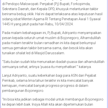
di Pendopo Malowopati. Penjabat (Pj) Bupati, Forkopimda,
Sekretaris Daerah, dan Kepala OPD, khusyuk melantunkan takbir
berirama bedug oklik. Hal ini dapat terlaksana atas keputusan hasil
sidang isbat Menteri Agama RI Tentang Penetapan Awal 1 Syawal
1445 H yang jatuh pada hari Rabu, 10/04/2024.
Pada malam kebahagiaan ini, Pj Bupati, Adriyanto menyampaikan
pesan kepada seluruh umat muslim di Bojonegoro, Alhamdulillah
pada malam terakhir bulan ramadhan ini kita dapat berkumpul
semua gemakan takbir bersama-sama, dan besok kita akan
tunaikan shalat Ied di Masjid Darussalam.
“Satu bulan sudah kita menunaikan ibadah puasa dan alhamdulillah
semuanya sehat, artinya ‘puasa itu menyehatkan’.” katanya.
Lanjut Adriyanto, suatu keberkahan bagi para ASN dan Pejabat
Pemkab, selama lima tahun terakhir ini kita mencatat banyak
kemajuan, mencatat banyak progress-progress di dalam
pembangunan Bojonegoro.
“Ini bisa kita jadikan sebagai modal untuk membangun Bojonegoro
ke depan lebih baik. Insya Allah kita akan dipertemukan bulan