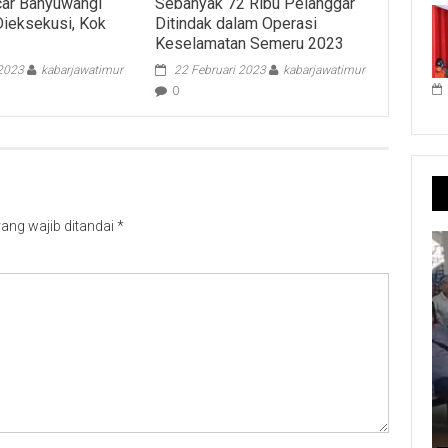
r Banyuwangi
Sebanyak 72 Ribu Pelanggar
ieksekusi, Kok
Ditindak dalam Operasi
Keselamatan Semeru 2023
 2023
kabarjawatimur
22 Februari 2023
kabarjawatimur
0
ang wajib ditandai
*