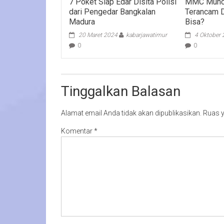
7 Poket Siap Edar Disita Polisi
MMC Munca
dari Pengedar Bangkalan
Terancam D
Madura
Bisa?
20 Maret 2024
kabarjawatimur
4 Oktober
0
0
Tinggalkan Balasan
Alamat email Anda tidak akan dipublikasikan.
Ruas y
Komentar
*