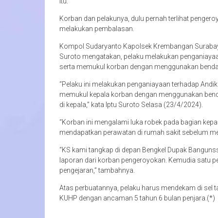
itu.
Korban dan pelakunya, dulu pernah terlihat pengero
melakukan pembalasan.
Kompol Sudaryanto Kapolsek Krembangan Surabaya
Suroto mengatakan, pelaku melakukan penganiayaa
serta memukul korban dengan menggunakan benda 
“Pelaku ini melakukan penganiayaan terhadap Andi
memukul kepala korban dengan menggunakan benda 
di kepala,” kata Iptu Suroto Selasa (23/4/2024).
“Korban ini mengalami luka robek pada bagian kepa
mendapatkan perawatan di rumah sakit sebelum mel
“KS kami tangkap di depan Bengkel Dupak Bangunssr
laporan dari korban pengeroyokan. Kemudia satu pe
pengejaran,” tambahnya.
Atas perbuatannya, pelaku harus mendekam di sel 
KUHP dengan ancaman 5 tahun 6 bulan penjara.(*)