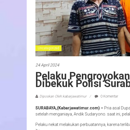
Uncategorized
24 April 2024
Pelaku Pengroyokan
Dibekuk Polisi Sura
Diposkan Oleh:kabarjawatimur
0 Komentar
SURABAYA,(Kabarjawatimur.com) –
Pria asal Dupa
setelah menganiaya, Andik Sudaryono. saat ini, p
Pelaku nekat melakukan perbuatannya, karena terli