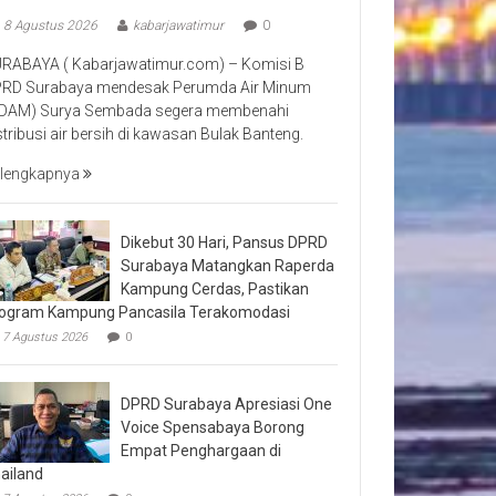
8 Agustus 2026
kabarjawatimur
0
RABAYA ( Kabarjawatimur.com) – Komisi B
RD Surabaya mendesak Perumda Air Minum
DAM) Surya Sembada segera membenahi
stribusi air bersih di kawasan Bulak Banteng.
lengkapnya
Dikebut 30 Hari, Pansus DPRD
Surabaya Matangkan Raperda
Kampung Cerdas, Pastikan
ogram Kampung Pancasila Terakomodasi
7 Agustus 2026
0
DPRD Surabaya Apresiasi One
Voice Spensabaya Borong
Empat Penghargaan di
ailand