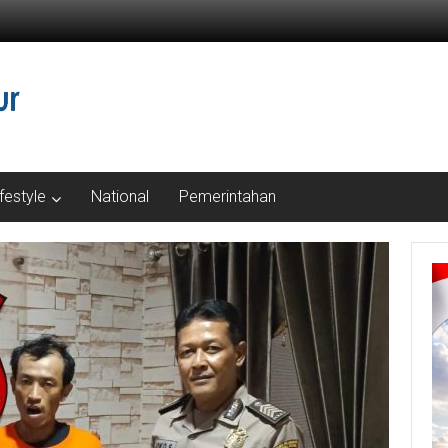
ifestyle
National
Pemerintahan