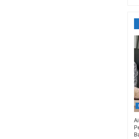
A
Pe
B