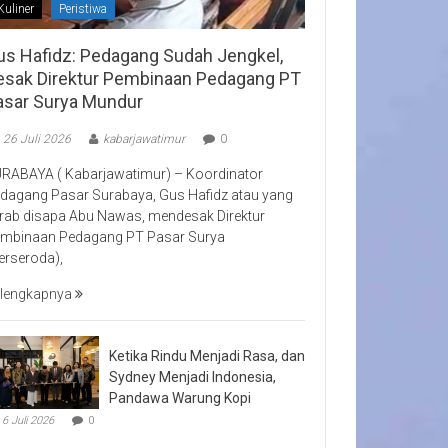
Kuliner
Peristiwa
us Hafidz: Pedagang Sudah Jengkel,
esak Direktur Pembinaan Pedagang PT
asar Surya Mundur
26 Juli 2026
kabarjawatimur
0
RABAYA ( Kabarjawatimur) – Koordinator
dagang Pasar Surabaya, Gus Hafidz atau yang
rab disapa Abu Nawas, mendesak Direktur
mbinaan Pedagang PT Pasar Surya
erseroda),
lengkapnya
Ketika Rindu Menjadi Rasa, dan
Sydney Menjadi Indonesia,
Pandawa Warung Kopi
6 Juli 2026
0