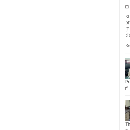
SU
DP
(P
di
Se
Pr
Th