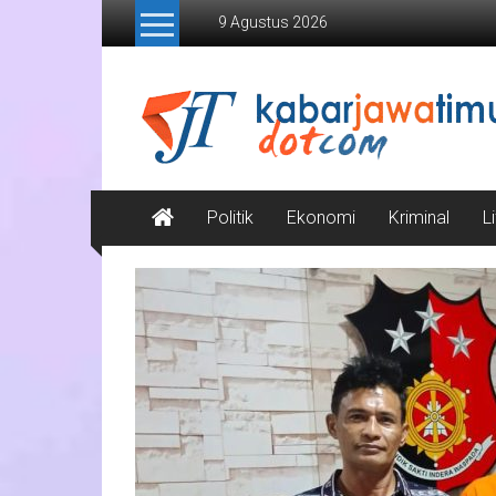
Lompat
9 Agustus 2026
ke
konten
Kabar
Jawa
Timur
Media
Politik
Ekonomi
Kriminal
L
Online
Jawa
Timur