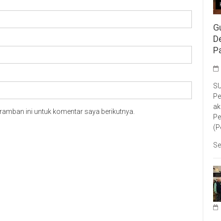
G
D
P
SU
Pe
ak
ramban ini untuk komentar saya berikutnya.
Pe
(P
Se