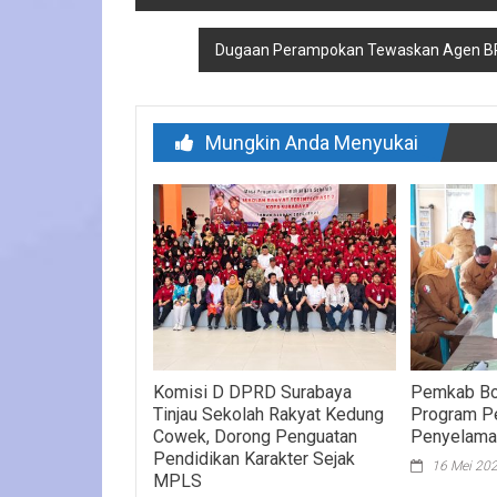
pos
Dugaan Perampokan Tewaskan Agen BRIL
Mungkin Anda Menyukai
Komisi D DPRD Surabaya
Pemkab Bo
Tinjau Sekolah Rakyat Kedung
Program Pe
Cowek, Dorong Penguatan
Penyelama
Pendidikan Karakter Sejak
16 Mei 20
MPLS