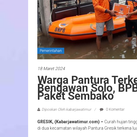
Pemerintahan
18 Maret 2024
Warga Pantura Terk
Bengawan Solo, BPB
Paket Sembako
Diposkan Oleh:kabarjawatimur
0 Komentar
GRESIK, (Kabarjawatimur.com) –
Curah hujan ting
di dua kecamatan wilayah Pantura Gresik terkena l