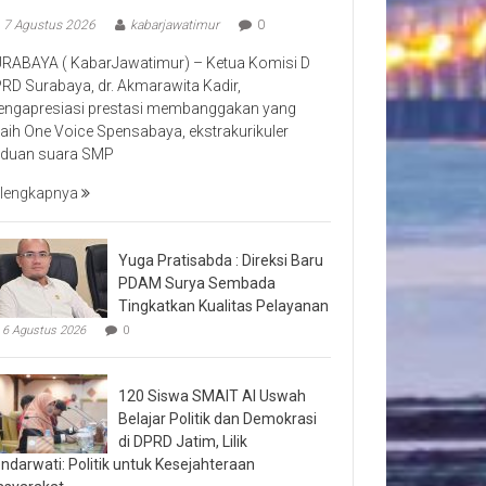
7 Agustus 2026
kabarjawatimur
0
RABAYA ( KabarJawatimur) – Ketua Komisi D
RD Surabaya, dr. Akmarawita Kadir,
ngapresiasi prestasi membanggakan yang
raih One Voice Spensabaya, ekstrakurikuler
duan suara SMP
lengkapnya
Yuga Pratisabda : Direksi Baru
PDAM Surya Sembada
Tingkatkan Kualitas Pelayanan
6 Agustus 2026
0
120 Siswa SMAIT Al Uswah
Belajar Politik dan Demokrasi
di DPRD Jatim, Lilik
ndarwati: Politik untuk Kesejahteraan