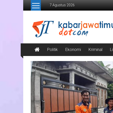
Lompat
7 Agustus 2026
ke
konten
Kabar
Jawa
Timur
Media
Politik
Ekonomi
Kriminal
L
Online
Jawa
Timur