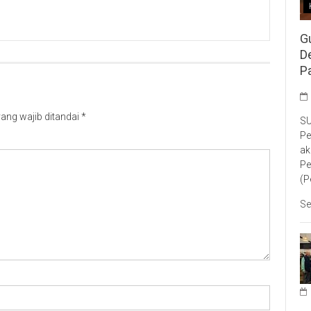
G
D
P
ang wajib ditandai
*
SU
Pe
ak
Pe
(P
Se