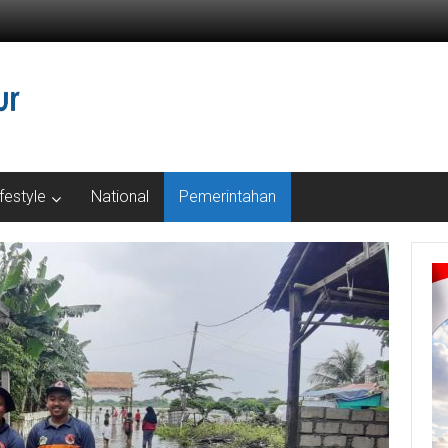
ifestyle
National
Pemerintahan