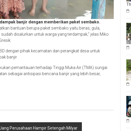
Th
erdampak banjir dengan memberikan paket sembako.
tkan bantuan berupa paket sembako yaitu beras, gula,
sudah disalurkan untuk warga yang terdampak,” jelas Miko
resik.
 BPBD dengan pihak kecamatan dan perangkat desa untuk
k banjir.
akukan pemantauan terhadap Tinggi Muka Air (TMA) sungai
an sebagai antisipasi bencana banjir yang lebih besar,
Uang Perusahaan Hampir Setengah Milyar