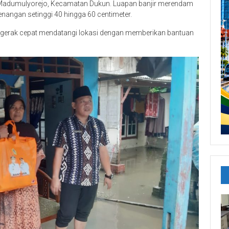
Madumulyorejo, Kecamatan Dukun. Luapan banjir merendam
angan setinggi 40 hingga 60 centimeter.
n gerak cepat mendatangi lokasi dengan memberikan bantuan