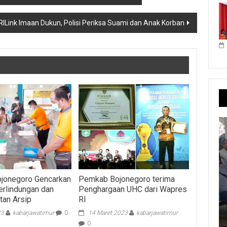
ink Imaan Dukun, Polisi Periksa Suami dan Anak Korban
jonegoro Gencarkan
Pemkab Bojonegoro terima
rlindungan dan
Penghargaan UHC dari Wapres
tan Arsip
RI
23
kabarjawatimur
0
14 Maret 2023
kabarjawatimur
0