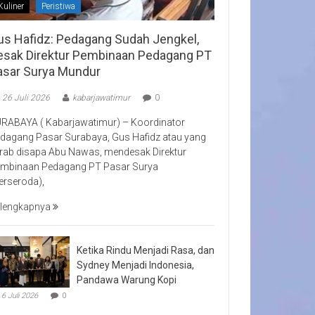
Kuliner
Peristiwa
us Hafidz: Pedagang Sudah Jengkel,
esak Direktur Pembinaan Pedagang PT
asar Surya Mundur
26 Juli 2026
kabarjawatimur
0
RABAYA ( Kabarjawatimur) – Koordinator
dagang Pasar Surabaya, Gus Hafidz atau yang
rab disapa Abu Nawas, mendesak Direktur
mbinaan Pedagang PT Pasar Surya
erseroda),
lengkapnya
Ketika Rindu Menjadi Rasa, dan
Sydney Menjadi Indonesia,
Pandawa Warung Kopi
6 Juli 2026
0