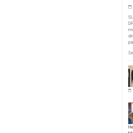
SU
DP
me
di
pa
Se
He