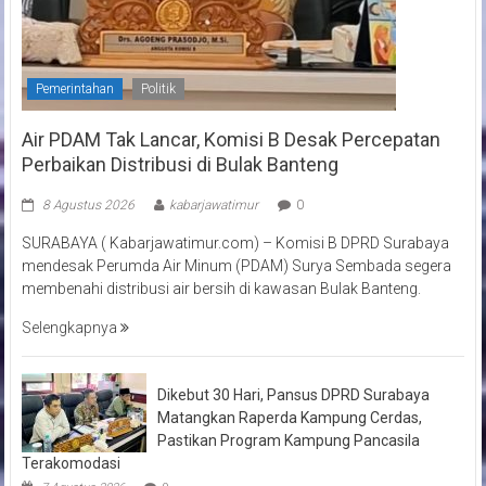
Pemerintahan
Politik
Air PDAM Tak Lancar, Komisi B Desak Percepatan
Perbaikan Distribusi di Bulak Banteng
8 Agustus 2026
kabarjawatimur
0
SURABAYA ( Kabarjawatimur.com) – Komisi B DPRD Surabaya
mendesak Perumda Air Minum (PDAM) Surya Sembada segera
membenahi distribusi air bersih di kawasan Bulak Banteng.
Selengkapnya
Dikebut 30 Hari, Pansus DPRD Surabaya
Matangkan Raperda Kampung Cerdas,
Pastikan Program Kampung Pancasila
Terakomodasi