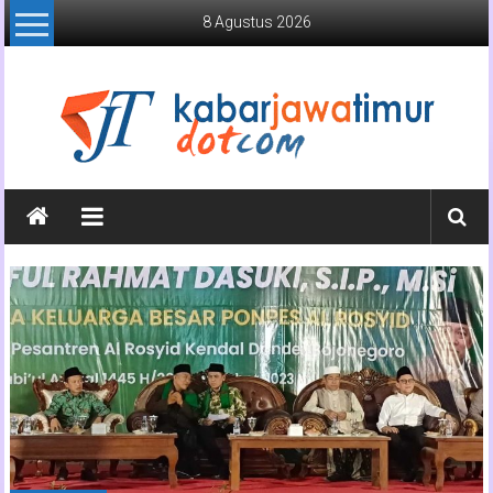
Lompat
8 Agustus 2026
ke
konten
Kabar
Jawa
Timur
Media
Online
Jawa
Timur