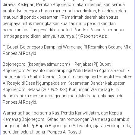
dirawat.Kedepan, Pemkab Bojonegoro akan memastikan semua
anak di Bojonegoro harus menempuh pendidikan, baik di sekolah
maupun di pondok pesantren. “Pemerintah daerah akan terus
berupaya untuk meningkatkan kualitas mutu pendidikan dan
perbaikan fasilitas pendidikan, baik di Pondok Pesantren maupun
lembaga pendidikan lainnya,” tuturnya. (*)Reporter: Aziz.
Pj Bupati Bojonegoro Dampingi Wamenag RI Resmikan Gedung MI di
Ponpes Al Rosyid
Bojonegoro, (kabarjawatimur.com) – Penjabat (Pj) Bupati
Bojonegoro Adriyanto mendampingi Wakil Menteri Agama Republik
Indonesia (RI) Saiful Rahmat Dasuki mengunjungi Pondok Pesantren
Al Rosyid di Desa Ngumpakdalem Kecamatan Dander Kabupaten
Bojonegoro, Selasa (26/09/2023). Kunjungan Wamenag RI ini
dalam rangka meresmikan gedung baru Madrasah Ibtidaiyah di
Ponpes Al Rosyid.
Wamenag hadir bersama Kasi Pendis Kanwil Jatim, dan Kepala
Kemenag Bojonegoro. Kehadiran rombongan Wamenag disambut
langsung oleh Pj. Bupati Bojonegoro Adriyanto, jajaran Forkopimda,
guru dan seluruh santri Ponpes Al Rosyid.