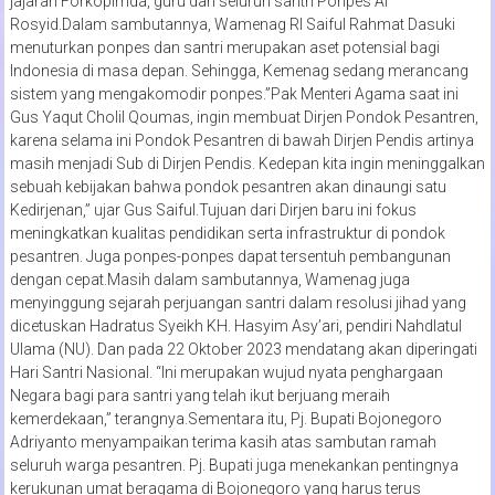
jajaran Forkopimda, guru dan seluruh santri Ponpes Al
Rosyid.Dalam sambutannya, Wamenag RI Saiful Rahmat Dasuki
menuturkan ponpes dan santri merupakan aset potensial bagi
Indonesia di masa depan. Sehingga, Kemenag sedang merancang
sistem yang mengakomodir ponpes.”Pak Menteri Agama saat ini
Gus Yaqut Cholil Qoumas, ingin membuat Dirjen Pondok Pesantren,
karena selama ini Pondok Pesantren di bawah Dirjen Pendis artinya
masih menjadi Sub di Dirjen Pendis. Kedepan kita ingin meninggalkan
sebuah kebijakan bahwa pondok pesantren akan dinaungi satu
Kedirjenan,” ujar Gus Saiful.Tujuan dari Dirjen baru ini fokus
meningkatkan kualitas pendidikan serta infrastruktur di pondok
pesantren. Juga ponpes-ponpes dapat tersentuh pembangunan
dengan cepat.Masih dalam sambutannya, Wamenag juga
menyinggung sejarah perjuangan santri dalam resolusi jihad yang
dicetuskan Hadratus Syeikh KH. Hasyim Asy’ari, pendiri Nahdlatul
Ulama (NU). Dan pada 22 Oktober 2023 mendatang akan diperingati
Hari Santri Nasional. “Ini merupakan wujud nyata penghargaan
Negara bagi para santri yang telah ikut berjuang meraih
kemerdekaan,” terangnya.Sementara itu, Pj. Bupati Bojonegoro
Adriyanto menyampaikan terima kasih atas sambutan ramah
seluruh warga pesantren. Pj. Bupati juga menekankan pentingnya
kerukunan umat beragama di Bojonegoro yang harus terus