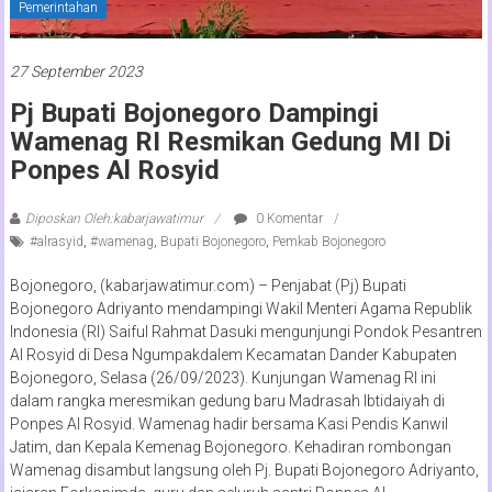
Pemerintahan
27 September 2023
Pj Bupati Bojonegoro Dampingi
Wamenag RI Resmikan Gedung MI Di
Ponpes Al Rosyid
Diposkan Oleh:kabarjawatimur
0 Komentar
#alrasyid
,
#wamenag
,
Bupati Bojonegoro
,
Pemkab Bojonegoro
Bojonegoro, (kabarjawatimur.com) – Penjabat (Pj) Bupati
Bojonegoro Adriyanto mendampingi Wakil Menteri Agama Republik
Indonesia (RI) Saiful Rahmat Dasuki mengunjungi Pondok Pesantren
Al Rosyid di Desa Ngumpakdalem Kecamatan Dander Kabupaten
Bojonegoro, Selasa (26/09/2023). Kunjungan Wamenag RI ini
dalam rangka meresmikan gedung baru Madrasah Ibtidaiyah di
Ponpes Al Rosyid. Wamenag hadir bersama Kasi Pendis Kanwil
Jatim, dan Kepala Kemenag Bojonegoro. Kehadiran rombongan
Wamenag disambut langsung oleh Pj. Bupati Bojonegoro Adriyanto,