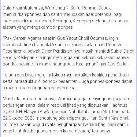
Dalam sambutannya, Wamenag RI Saiful Rahmat Dasuki
menuturkan ponpes dan santri merupakan aset potensial bagi
Indonesia di masa depan. Sehingga, Kemenag sedang merancang
sistem yang mengakomodir ponpes.
“Pak Menteri Agama saat ini Gus Yaqut Cholil Qoumas, ingin
membuat Dirjen Pondok Pesantren, karena selama ini Pondok
Pesantren di bawah Dirjen Pendis artinya masih menjadi Sub di Dirjen
Pendis. Kedepan kita ingin meninggalkan sebuah kebijakan bahwa
pondok pesantren akan dinaungi satu Kedirjenan,” ujar Gus Saiful.
Tujuan dari Dirjen baru ini fokus meningkatkan kualitas pendidikan
serta infrastruktur di pondok pesantren. Juga ponpes-ponpes dapat
tersentuh pembangunan dengan cepat.
Masih dalam sambutannya, Wamenag juga menyinggung sejarah
perjuangan santri dalam resolusi jihad yang dicetuskan Hadratus
Syeikh KH. Hasyim Asy’ari, pendiri Nahdlatul Ulama (NU). Dan pada
22 Oktober 2023 mendatang akan diperingati Hari Santri Nasional.
“Ini merupakan wujud nyata penghargaan Negara bagi para santri
yang telah ikut berjuang meraih kemerdekaan,” terangnya.