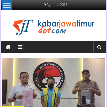
Lompat
9 Agustus 2026
ke
konten
Kabar
Jawa
Timur
Media
Online
Jawa
Timur