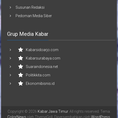
Susunan Redaksi
Pedoman Media Siber
Grup Media Kabar
Kabarsidoarjo.com
Kabarsurabaya.com
Suaraindonesia.net
Politikkita.com
Ekonomibisnis.id
Copyright © 2026
Kabar Jawa Timur
. All rights reserved. Tema:
ColorNews
oleh ThemeGrill. Dipersembahkan oleh
WordPress
.