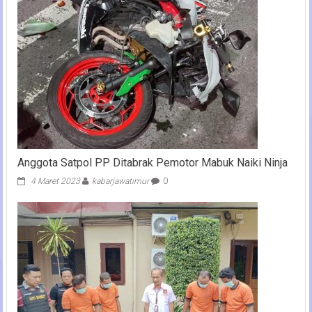
Anggota Satpol PP Ditabrak Pemotor Mabuk Naiki Ninja
4 Maret 2023
kabarjawatimur
0