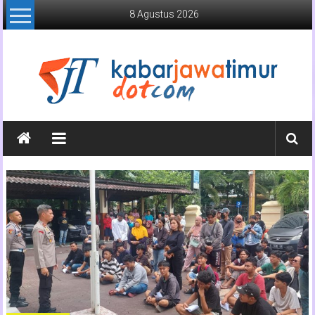
Lompat
8 Agustus 2026
ke
konten
Kabar
Jawa
Timur
Media
Online
Jawa
Timur