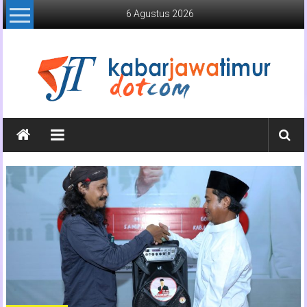
Lompat
6 Agustus 2026
ke
konten
Kabar
Jawa
Timur
Media
Online
Jawa
Timur