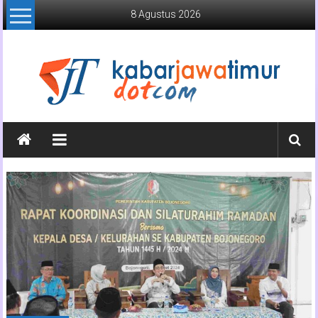
Lompat
8 Agustus 2026
ke
konten
Kabar
Jawa
Timur
Media
Online
Jawa
Timur