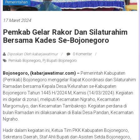
Pemerintahan
17 Maret 2024
Pemkab Gelar Rakor Dan Silaturahim
Bersama Kades Se-Bojonegoro
Diposkan Oleh:kabarjawatimur
0 Komentar
Pemkab Bojonegoro
,
Pj Bupati Bojonegoro
Bojonegoro, (kabarjawatimur.com) –
Pemerintah Kabupaten
(Pemkab) Bojonegoro menggelar Rapat Koordinasi dan Silaturahim
Ramadan bersama Kepala Desa/Kelurahan se-Kabupaten
Bojonegoro Tahun 1445 H/2024 M, Kamis (14/03/2024). Kegiatan
ini digelar di zona I, meliputi Kecamatan Ngraho, Kecamatan
Margomulyo, dan Kecamatan Tambakrejo. Kegiatan perdana di
bulan Ramadan ini dilaksanakan di Balai Desa Pandan, Kecamatan
Ngraho.
Hadir dalam kegiatan ini, Ketua Tim PKK Kabupaten Bojonegoro,
Sekretaris Daerah, Staf Ahli Bupati dan Asisten Setda Bojonegoro,