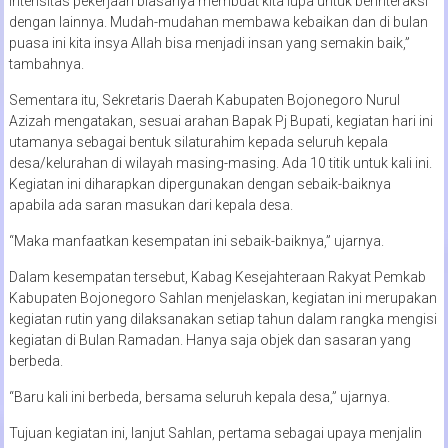
intensitas pekerjaan biasanya membuat kita lupa untuk berinteraksi
dengan lainnya. Mudah-mudahan membawa kebaikan dan di bulan
puasa ini kita insya Allah bisa menjadi insan yang semakin baik,”
tambahnya.
Sementara itu, Sekretaris Daerah Kabupaten Bojonegoro Nurul
Azizah mengatakan, sesuai arahan Bapak Pj Bupati, kegiatan hari ini
utamanya sebagai bentuk silaturahim kepada seluruh kepala
desa/kelurahan di wilayah masing-masing. Ada 10 titik untuk kali ini.
Kegiatan ini diharapkan dipergunakan dengan sebaik-baiknya
apabila ada saran masukan dari kepala desa.
“Maka manfaatkan kesempatan ini sebaik-baiknya,” ujarnya.
Dalam kesempatan tersebut, Kabag Kesejahteraan Rakyat Pemkab
Kabupaten Bojonegoro Sahlan menjelaskan, kegiatan ini merupakan
kegiatan rutin yang dilaksanakan setiap tahun dalam rangka mengisi
kegiatan di Bulan Ramadan. Hanya saja objek dan sasaran yang
berbeda.
“Baru kali ini berbeda, bersama seluruh kepala desa,” ujarnya.
Tujuan kegiatan ini, lanjut Sahlan, pertama sebagai upaya menjalin