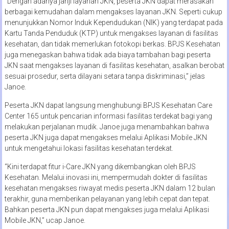
“Dengan adanya janji layanan JKN, peserta JKN dapat merasakan
berbagai kemudahan dalam mengakses layanan JKN. Seperti cukup
menunjukkan Nomor Induk Kependudukan (NIK) yang terdapat pada
Kartu Tanda Penduduk (KTP) untuk mengakses layanan di fasilitas
kesehatan, dan tidak memerlukan fotokopi berkas. BPJS Kesehatan
juga menegaskan bahwa tidak ada biaya tambahan bagi peserta
JKN saat mengakses layanan di fasilitas kesehatan, asalkan berobat
sesuai prosedur, serta dilayani setara tanpa diskriminasi,” jelas
Janoe.
Peserta JKN dapat langsung menghubungi BPJS Kesehatan Care
Center 165 untuk pencarian informasi fasilitas terdekat bagi yang
melakukan perjalanan mudik. Janoe juga menambahkan bahwa
peserta JKN juga dapat mengakses melalui Aplikasi Mobile JKN
untuk mengetahui lokasi fasilitas kesehatan terdekat.
“Kini terdapat fitur i-Care JKN yang dikembangkan oleh BPJS
Kesehatan. Melalui inovasi ini, mempermudah dokter di fasilitas
kesehatan mengakses riwayat medis peserta JKN dalam 12 bulan
terakhir, guna memberikan pelayanan yang lebih cepat dan tepat.
Bahkan peserta JKN pun dapat mengakses juga melalui Aplikasi
Mobile JKN,” ucap Janoe.