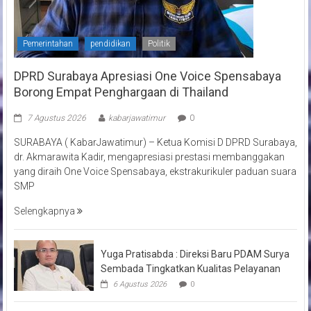
Pemerintahan
pendidikan
Politik
DPRD Surabaya Apresiasi One Voice Spensabaya
Borong Empat Penghargaan di Thailand
7 Agustus 2026
kabarjawatimur
0
SURABAYA ( KabarJawatimur) – Ketua Komisi D DPRD Surabaya,
dr. Akmarawita Kadir, mengapresiasi prestasi membanggakan
yang diraih One Voice Spensabaya, ekstrakurikuler paduan suara
SMP
Selengkapnya
Yuga Pratisabda : Direksi Baru PDAM Surya
Sembada Tingkatkan Kualitas Pelayanan
6 Agustus 2026
0