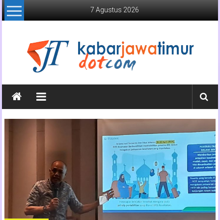
Lompat
7 Agustus 2026
ke
konten
Kabar
Jawa
Timur
Media
Online
Jawa
Timur