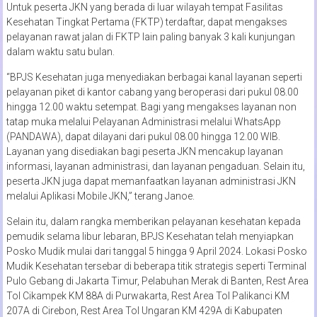
Untuk peserta JKN yang berada di luar wilayah tempat Fasilitas
Kesehatan Tingkat Pertama (FKTP) terdaftar, dapat mengakses
pelayanan rawat jalan di FKTP lain paling banyak 3 kali kunjungan
dalam waktu satu bulan.
“BPJS Kesehatan juga menyediakan berbagai kanal layanan seperti
pelayanan piket di kantor cabang yang beroperasi dari pukul 08.00
hingga 12.00 waktu setempat. Bagi yang mengakses layanan non
tatap muka melalui Pelayanan Administrasi melalui WhatsApp
(PANDAWA), dapat dilayani dari pukul 08.00 hingga 12.00 WIB.
Layanan yang disediakan bagi peserta JKN mencakup layanan
informasi, layanan administrasi, dan layanan pengaduan. Selain itu,
peserta JKN juga dapat memanfaatkan layanan administrasi JKN
melalui Aplikasi Mobile JKN,” terang Janoe.
Selain itu, dalam rangka memberikan pelayanan kesehatan kepada
pemudik selama libur lebaran, BPJS Kesehatan telah menyiapkan
Posko Mudik mulai dari tanggal 5 hingga 9 April 2024. Lokasi Posko
Mudik Kesehatan tersebar di beberapa titik strategis seperti Terminal
Pulo Gebang di Jakarta Timur, Pelabuhan Merak di Banten, Rest Area
Tol Cikampek KM 88A di Purwakarta, Rest Area Tol Palikanci KM
207A di Cirebon, Rest Area Tol Ungaran KM 429A di Kabupaten