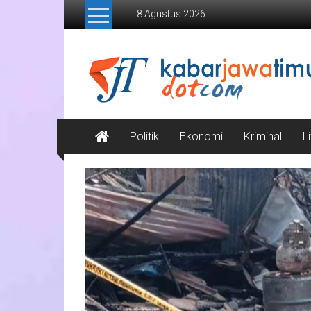
Lompat
8 Agustus 2026
ke
konten
Kabar
Jawa
Timur
Media
Politik
Ekonomi
Kriminal
L
Online
Jawa
Timur