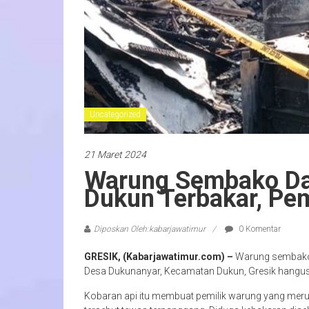
Uncategorized
21 Maret 2024
Warung Sembako Dan
Dukun Terbakar, Pe
Diposkan Oleh:kabarjawatimur
0 Komentar
GRESIK, (Kabarjawatimur.com) –
Warung sembako d
Desa Dukunanyar, Kecamatan Dukun, Gresik hangus t
Kobaran api itu membuat pemilik warung yang meru