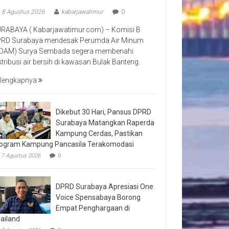
8 Agustus 2026
kabarjawatimur
0
RABAYA ( Kabarjawatimur.com) – Komisi B
RD Surabaya mendesak Perumda Air Minum
DAM) Surya Sembada segera membenahi
stribusi air bersih di kawasan Bulak Banteng.
lengkapnya
Dikebut 30 Hari, Pansus DPRD
Surabaya Matangkan Raperda
Kampung Cerdas, Pastikan
ogram Kampung Pancasila Terakomodasi
7 Agustus 2026
0
DPRD Surabaya Apresiasi One
Voice Spensabaya Borong
Empat Penghargaan di
ailand