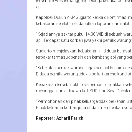
tersebut tewas terpanggang. Diduga kebakaran di
api.
Kapolsek Dukun AKP Sugiarto ketika dikonfirmasi 
kebakaran setelah mendapatkan laporan dari salah
“Kejadiannya sekitar pukul 14.30 WIB di sebuah w
api. Terdapat satu korban jiwa yakni pemilik warung,
Sugiarto menjelaskan, kebakaran ini diduga berasa
terbakar termasuk bensin dan kembang api yang ber
“Kebetulan pemilik warung juga menjual bensin ece
Diduga pemilik warung tidak bisa lari karena kondisi
Kebakaran tersebut akhirnya berhasil dijinakkan s
meninggal dunia dibawa ke RSUD Ibnu Sina Gresik u
“Permohonan dari pihak keluarga tidak berkenan un
Pihak keluarga korban juga sudah memberikan sura
Reporter : Azharil Farich