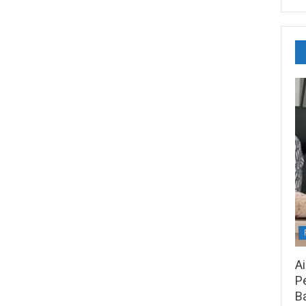
A
Pe
B