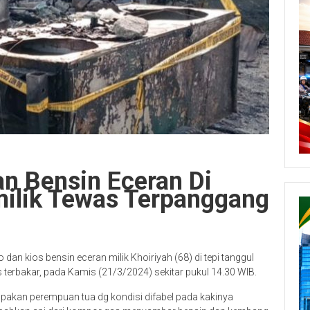
 Bensin Eceran Di
milik Tewas Terpanggang
an kios bensin eceran milik Khoiriyah (68) di tepi tanggul
erbakar, pada Kamis (21/3/2024) sekitar pukul 14.30 WIB.
pakan perempuan tua dg kondisi difabel pada kakinya