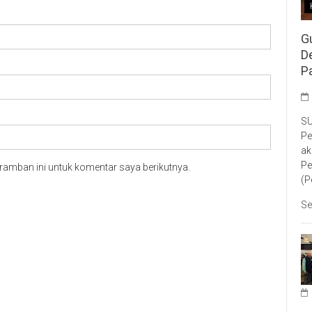
G
D
P
SU
Pe
ak
Pe
ramban ini untuk komentar saya berikutnya.
(P
Se