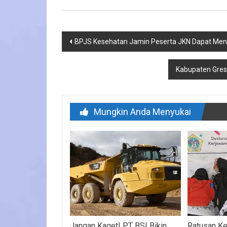
Navigasi
BPJS Kesehatan Jamin Peserta JKN Dapat Meng
pos
Kabupaten Gres
Mungkin Anda Menyukai
Jangan Kaget! PT BSI Bikin
Ratusan K