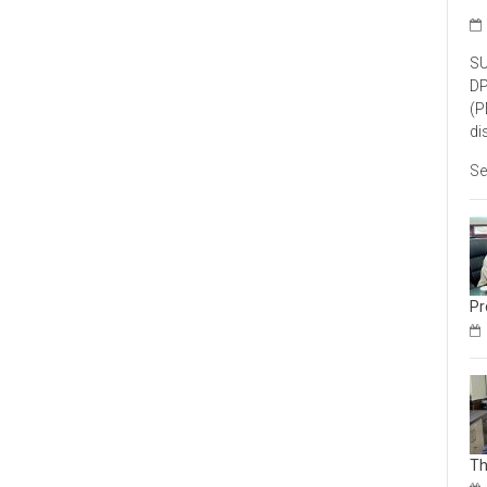
SU
DP
(P
di
Se
Pr
Th