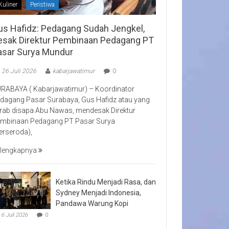
Kuliner
Peristiwa
us Hafidz: Pedagang Sudah Jengkel,
esak Direktur Pembinaan Pedagang PT
asar Surya Mundur
26 Juli 2026
kabarjawatimur
0
RABAYA ( Kabarjawatimur) – Koordinator
dagang Pasar Surabaya, Gus Hafidz atau yang
rab disapa Abu Nawas, mendesak Direktur
mbinaan Pedagang PT Pasar Surya
erseroda),
lengkapnya
Ketika Rindu Menjadi Rasa, dan
Sydney Menjadi Indonesia,
Pandawa Warung Kopi
6 Juli 2026
0