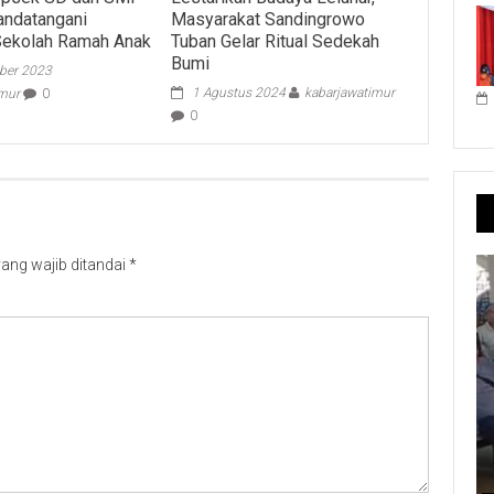
Tandatangani
Masyarakat Sandingrowo
Sekolah Ramah Anak
Tuban Gelar Ritual Sedekah
Bumi
ber 2023
1 Agustus 2024
kabarjawatimur
imur
0
0
ang wajib ditandai
*