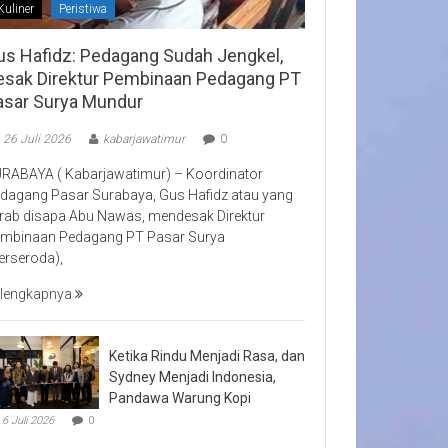
Kuliner
Peristiwa
us Hafidz: Pedagang Sudah Jengkel,
esak Direktur Pembinaan Pedagang PT
asar Surya Mundur
26 Juli 2026
kabarjawatimur
0
RABAYA ( Kabarjawatimur) – Koordinator
dagang Pasar Surabaya, Gus Hafidz atau yang
rab disapa Abu Nawas, mendesak Direktur
mbinaan Pedagang PT Pasar Surya
erseroda),
lengkapnya
Ketika Rindu Menjadi Rasa, dan
Sydney Menjadi Indonesia,
Pandawa Warung Kopi
6 Juli 2026
0