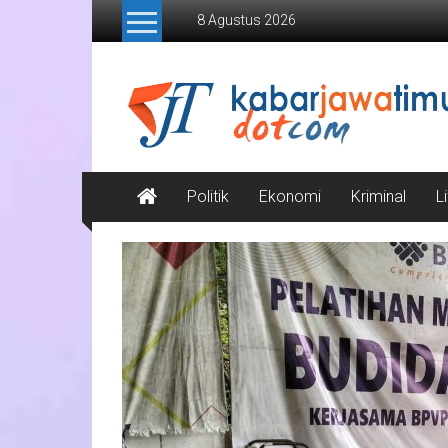
Lompat
8 Agustus 2026
ke
konten
Kabar
Jawa
Timur
Media
Politik
Ekonomi
Kriminal
L
Online
Jawa
Timur