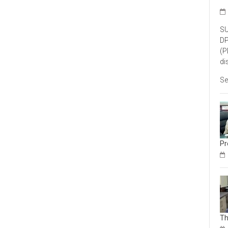
SU
DP
(P
di
Se
Pr
Th