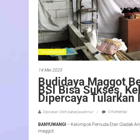
Uncategorized
14 Mei 2023
Budidaya Maggot Be
BSI Bisa Sukses, 
Dipercaya Tularkan 
Diposkan Oleh:kabarjawatimur
0 Komentar
BANYUWANGI
– Kelompok Pemuda Etan Gladak Any
maggot.