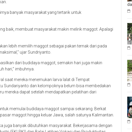
kan.
da
hirnya banyak masyarakat yang tertarik untuk
ng baik, membuat masyarakat makin melirik maggot. Apalagi
an lebih memilih maggot sebagai pakan ternak dari pada
aksimal,” ujar Sundriyanto.
asilkan dari budidaya maggot, semakin hari juga makin
h hari,” imbuhnya.
wal saat mereka menemukan larva lalat di Tempat
itu Sundariyanto dan kelompoknya belum bisa membedakan
t baru mereka dapat setelah mendapatkan pelatihan dari
 untuk memulai budidaya maggot sampai sekarang. Berkat
sar maggot hingga keluar Jawa, salah satunya Kalimantan.
 juga banyak dibutuhkan masyarakat. Bekerjasama dengan
stri (FKLPKI) dan Balai Latihan Vokasi dan Produktivitas