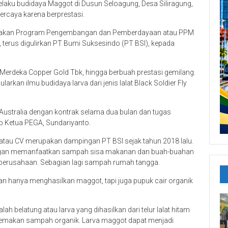
laku budidaya Maggot di Dusun Seloagung, Desa Siliragung,
rcaya karena berprestasi.
rupakan Program Pengembangan dan Pemberdayaan atau PPM
, terus digulirkan PT Bumi Suksesindo (PT BSI), kepada
erdeka Copper Gold Tbk, hingga berbuah prestasi gemilang.
kan ilmu budidaya larva dari jenis lalat Black Soldier Fly
 Australia dengan kontrak selama dua bulan dan tugas
ap Ketua PEGA, Sundariyanto.
 atau CV merupakan dampingan PT BSI sejak tahun 2018 lalu.
gan memanfaatkan sampah sisa makanan dan buah-buahan
i perusahaan. Sebagian lagi sampah rumah tangga.
 hanya menghasilkan maggot, tapi juga pupuk cair organik
 belatung atau larva yang dihasilkan dari telur lalat hitam
f memakan sampah organik. Larva maggot dapat menjadi