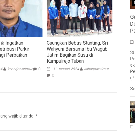
G
D
P
k Ingatkan
Gaungkan Bebas Stunting, Sri
tribusi Parkir
Wahyuni Bersama Ibu Wagub
SU
ngi Perbaikan
Jatim Bagikan Susu di
Pe
Kumpulrejo Tuban
ak
24
kabarjawatimur
0
31 Januari 2024
kabarjawatimur
Pe
0
(P
Se
ang wajib ditandai
*