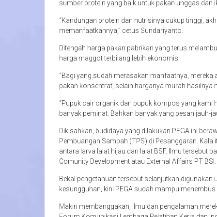
sumber protein yang baik untuk pakan unggas dan i
“Kandungan protein dan nutrisinya cukup tinggi, ak
memanfaatkannya,” cetus Sundariyanto.
Ditengah harga pakan pabrikan yang terus melambu
harga maggot terbilang lebih ekonomis.
“Bagi yang sudah merasakan manfaatnya, mereka ak
pakan konsentrat, selain harganya murah hasilnya m
“Pupuk cair organik dan pupuk kompos yang kami h
banyak peminat. Bahkan banyak yang pesan jauh-jau
Dikisahkan, budidaya yang dilakukan PEGA ini bera
Pembuangan Sampah (TPS) di Pesanggaran. Kala 
antara larva lalat hijau dan lalat BSF. Ilmu tersebu
Comunity Development atau External Affairs PT BSI.
Bekal pengetahuan tersebut selanjutkan digunakan
kesungguhan, kini PEGA sudah mampu menembus pa
Makin membanggakan, ilmu dan pengalaman mereka
Forum Komunikasi Lembaga Pelatihan Kerja dan Indu