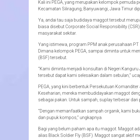
Kali ini PEGA, yang merupakan kelompok pemuda pe
Kecamatan Siliragung, Banyuwangi, Jawa Timur dipe
Ya, andai tau saja budidaya maggot tersebut me
biasa disebut Corporate Social Responsibility (CSR)
masyarakat sekitar.
Yang istimewa, program PPM anak perusahaan PT M
Dimana kelompok PEGA, sampai diminta untuk menular
(BSF) tersebut.
“Kami diminta menjadi konsultan di Negeri Kanguru
tersebut dapat kami selesaikan dalam sebulan,” uc
PEGA, yang kini berbentuk Persekutuan Komanditer
Keseharian, mereka membudidayakan maggot den
sebagai pakan. Untuk sampah, suplay terbesar dar
“Dengan memanfaatkan sampah organik, kami bukan
dan pupuk kompos,” ungkapnya.
Bagi yang belum paham apa itu maggot. Maggot adalah
alias Black Soldier Fly (BSF). Maggot sangat akti