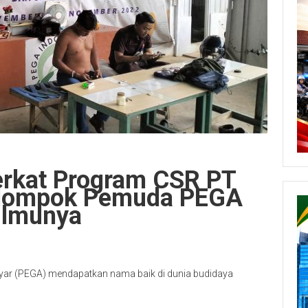
rkat Program CSR PT
Kelompok Pemuda PEGA
Ilmunya
ar (PEGA) mendapatkan nama baik di dunia budidaya