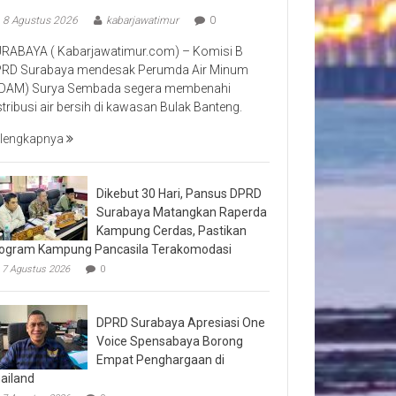
8 Agustus 2026
kabarjawatimur
0
RABAYA ( Kabarjawatimur.com) – Komisi B
RD Surabaya mendesak Perumda Air Minum
DAM) Surya Sembada segera membenahi
stribusi air bersih di kawasan Bulak Banteng.
lengkapnya
Dikebut 30 Hari, Pansus DPRD
Surabaya Matangkan Raperda
Kampung Cerdas, Pastikan
ogram Kampung Pancasila Terakomodasi
7 Agustus 2026
0
DPRD Surabaya Apresiasi One
Voice Spensabaya Borong
Empat Penghargaan di
ailand