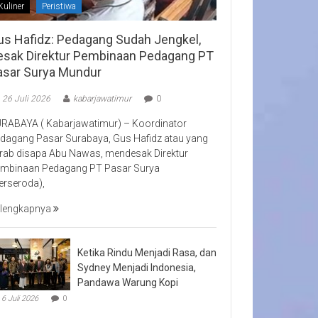
Kuliner
Peristiwa
us Hafidz: Pedagang Sudah Jengkel,
esak Direktur Pembinaan Pedagang PT
asar Surya Mundur
26 Juli 2026
kabarjawatimur
0
RABAYA ( Kabarjawatimur) – Koordinator
dagang Pasar Surabaya, Gus Hafidz atau yang
rab disapa Abu Nawas, mendesak Direktur
mbinaan Pedagang PT Pasar Surya
erseroda),
lengkapnya
Ketika Rindu Menjadi Rasa, dan
Sydney Menjadi Indonesia,
Pandawa Warung Kopi
6 Juli 2026
0