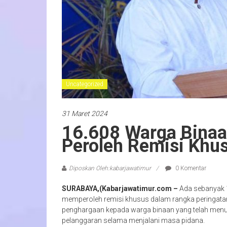
Uncategorized
31 Maret 2024
16.608 Warga Binaa
Peroleh Remisi Khusu
Diposkan Oleh:kabarjawatimur
0 Komentar
SURABAYA,(Kabarjawatimur.com –
Ada sebanyak 1
memperoleh remisi khusus dalam rangka peringatan 
penghargaan kepada warga binaan yang telah menun
pelanggaran selama menjalani masa pidana.