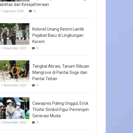
abilitas dan Kesejahteraan
7 Agustus 2026
0
Kolonel Unang Resmi Lantik
Pejabat Baru di Lingkungan
Korem
1 November 2022
0
Tangkal Abrasi, Tanam Ribuan
Mangrove di Pantai Soge dan
Pantai Teban
1 November 2022
0
Cawapres Paling Unggul, Erick
Thohir Simbol Figur Pemimpin
Generasi Muda
2 November 2022
0