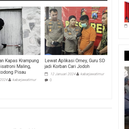
an Kapas Krampung
Lewat Aplikasi Omey, Guru SD
isatroni Maling,
jadi Korban Cari Jodoh
todong Pisau
12 Januari 2024
kabarjawatimur
 2024
kabarjawatimur
0