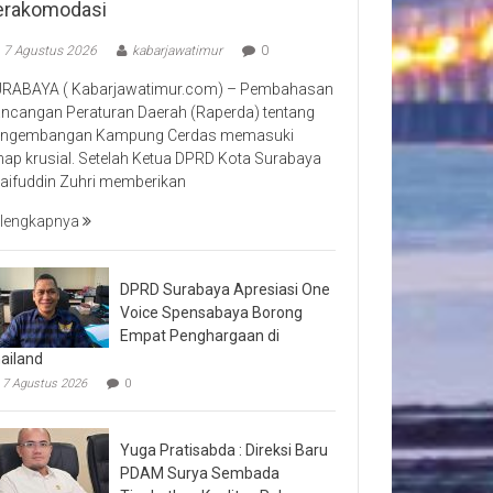
erakomodasi
7 Agustus 2026
kabarjawatimur
0
RABAYA ( Kabarjawatimur.com) – Pembahasan
ncangan Peraturan Daerah (Raperda) tentang
ngembangan Kampung Cerdas memasuki
hap krusial. Setelah Ketua DPRD Kota Surabaya
aifuddin Zuhri memberikan
lengkapnya
DPRD Surabaya Apresiasi One
Voice Spensabaya Borong
Empat Penghargaan di
ailand
7 Agustus 2026
0
Yuga Pratisabda : Direksi Baru
PDAM Surya Sembada