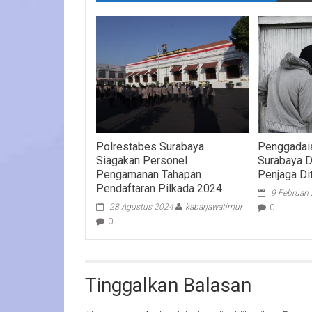
Polrestabes Surabaya
Penggadai
Siagakan Personel
Surabaya D
Pengamanan Tahapan
Penjaga Di
Pendaftaran Pilkada 2024
9 Februari
28 Agustus 2024
kabarjawatimur
0
0
Tinggalkan Balasan