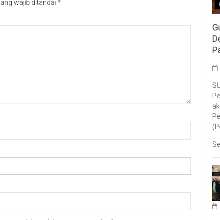
ang wajib ditandai
*
G
D
P
SU
Pe
ak
Pe
(P
Se