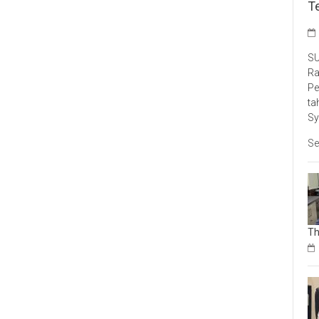
T
SU
Ra
Pe
ta
Sy
Se
Th