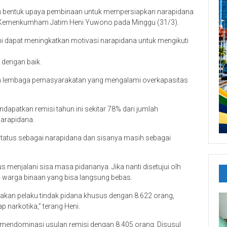
kan bentuk upaya pembinaan untuk mempersiapkan narapidana
il Kemenkumham Jatim Heni Yuwono pada Minggu (31/3).
ini dapat meningkatkan motivasi narapidana untuk mengikuti
dengan baik.
ban lembaga pemasyarakatan yang mengalami overkapasitas
apatkan remisi tahun ini sekitar 78% dari jumlah
narapidana.
rstatus sebagai narapidana dan sisanya masih sebagai
menjalani sisa masa pidananya. Jika nanti disetujui olh
84 warga binaan yang bisa langsung bebas.
kan pelaku tindak pidana khusus dengan 8.622 orang,
 narkotika,” terang Heni.
 mendominasi usulan remisi dengan 8.405 orang. Disusul