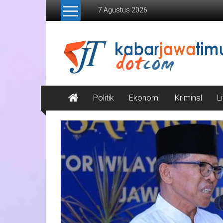
Lompat
7 Agustus 2026
ke
konten
Kabar
Jawa
Timur
Media
Politik
Ekonomi
Kriminal
L
Online
Jawa
Timur