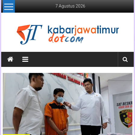
Lompat
7 Agustus 2026
ke
konten
Kabar
Jawa
Timur
Media
Online
Jawa
Timur