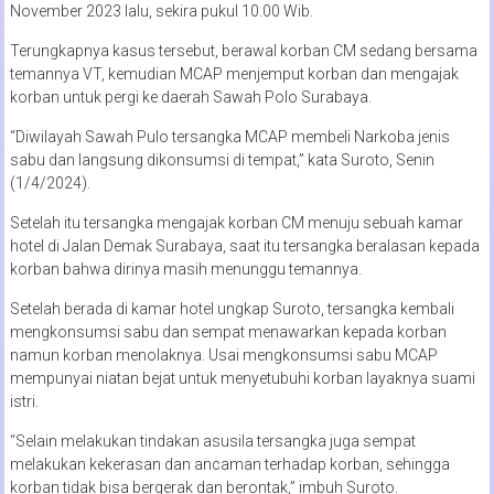
November 2023 lalu, sekira pukul 10.00 Wib.
Terungkapnya kasus tersebut, berawal korban CM sedang bersama
temannya VT, kemudian MCAP menjemput korban dan mengajak
korban untuk pergi ke daerah Sawah Polo Surabaya.
“Diwilayah Sawah Pulo tersangka MCAP membeli Narkoba jenis
sabu dan langsung dikonsumsi di tempat,” kata Suroto, Senin
(1/4/2024).
Setelah itu tersangka mengajak korban CM menuju sebuah kamar
hotel di Jalan Demak Surabaya, saat itu tersangka beralasan kepada
korban bahwa dirinya masih menunggu temannya.
Setelah berada di kamar hotel ungkap Suroto, tersangka kembali
mengkonsumsi sabu dan sempat menawarkan kepada korban
namun korban menolaknya. Usai mengkonsumsi sabu MCAP
mempunyai niatan bejat untuk menyetubuhi korban layaknya suami
istri.
“Selain melakukan tindakan asusila tersangka juga sempat
melakukan kekerasan dan ancaman terhadap korban, sehingga
korban tidak bisa bergerak dan berontak,” imbuh Suroto.