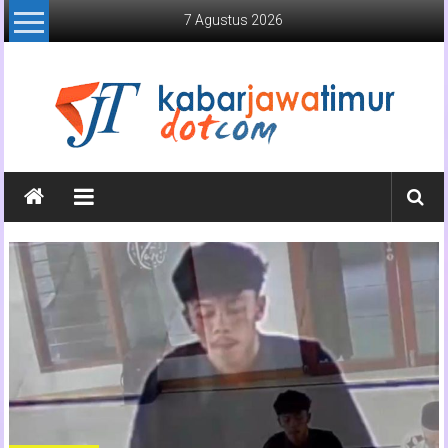
Lompat
7 Agustus 2026
ke
konten
Kabar
Jawa
Timur
Media
Online
Jawa
Timur